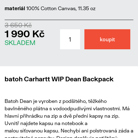
materiál
100% Cotton Canvas, 11.35 oz
3 650 Kč
1 990 Kč
SKLADEM
batoh Carhartt WIP Dean Backpack
Batoh Dean je vyroben z podšitého, těžkého
bavlněného plátna s vodoodpudivými vlastnostmi. Má
hlavní přihrádku na zip a dvě přední kapsy na zip.
Uvnitř najdete kapsu na notebook a
malou síťovanou kapsu. Nechybí ani polstrovaná záda a
nastavitelné popruhy. Design doplňuje potištěný