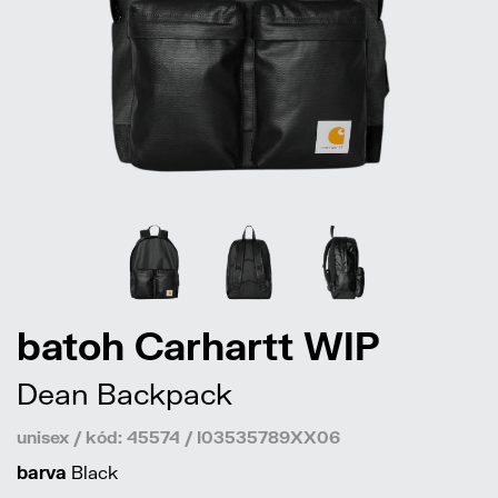
batoh Carhartt WIP
Dean Backpack
unisex / kód: 45574 / I03535789XX06
barva
Black