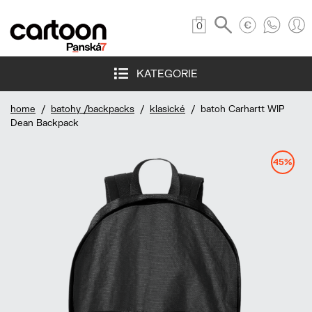
0
KATEGORIE
home
/
batohy /backpacks
/
klasické
/ batoh Carhartt WIP
Dean Backpack
45%