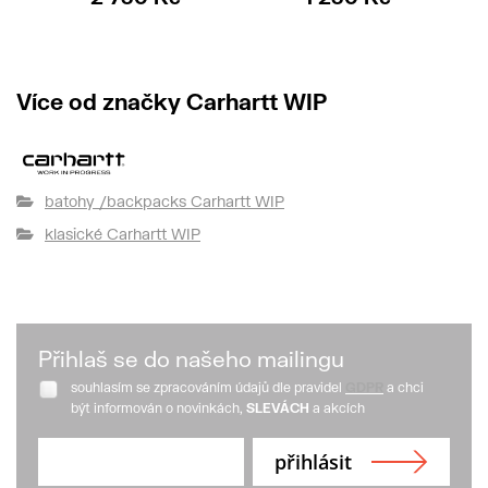
2 
Více od značky Carhartt WIP
batohy /backpacks Carhartt WIP
klasické Carhartt WIP
Přihlaš se do našeho mailingu
souhlasím se zpracováním údajů dle pravidel
GDPR
a chci
být informován o novinkách,
SLEVÁCH
a akcích