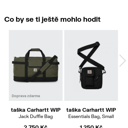
Co by se ti ještě mohlo hodit
Doprava zdarma
taška Carhartt WIP
taška Carhartt WIP
ta
Jack Duffle Bag
Essentials Bag, Small
Ca
2 750 Kč
1 250 Kč