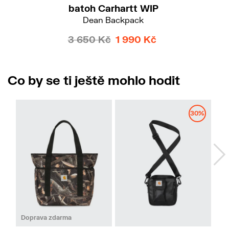
batoh Carhartt WIP
Dean Backpack
3 650 Kč
1 990 Kč
Co by se ti ještě mohlo hodit
No
30%
Doprava zdarma