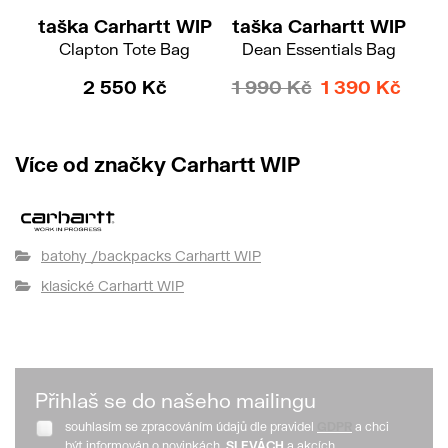
taška Carhartt WIP
taška Carhartt WIP
ta
Clapton Tote Bag
Dean Essentials Bag
Es
2 550 Kč
1 990 Kč
1 390 Kč
Více od značky Carhartt WIP
batohy /backpacks Carhartt WIP
klasické Carhartt WIP
Přihlaš se do našeho mailingu
souhlasím se zpracováním údajů dle pravidel
GDPR
a chci
být informován o novinkách,
SLEVÁCH
a akcích