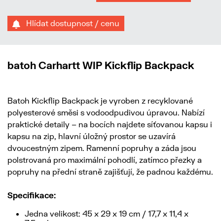
Hlídat dostupnost / cenu
batoh Carhartt WIP Kickflip Backpack
Batoh Kickflip Backpack je vyroben z recyklované
polyesterové směsi s vodoodpudivou úpravou. Nabízí
praktické detaily – na bocích najdete síťovanou kapsu i
kapsu na zip, hlavní úložný prostor se uzavírá
dvoucestným zipem. Ramenní popruhy a záda jsou
polstrovaná pro maximální pohodlí, zatímco přezky a
popruhy na přední straně zajišťují, že padnou každému.
Specifikace:
Jedna velikost: 45 x 29 x 19 cm / 17,7 x 11,4 x