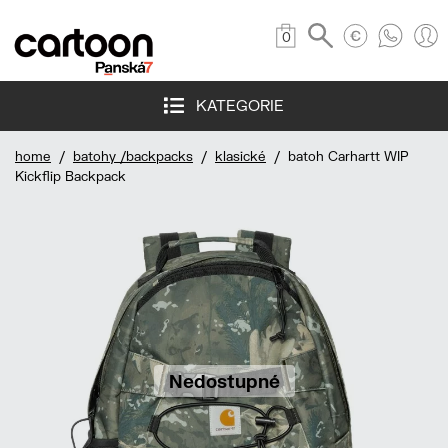
0
KATEGORIE
home
/
batohy /backpacks
/
klasické
/ batoh Carhartt WIP
Kickflip Backpack
Nedostupné