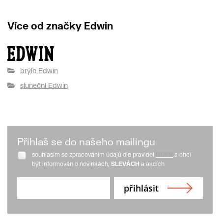
Více od značky Edwin
brýle Edwin
sluneční Edwin
Přihlaš se do našeho mailingu
souhlasím se zpracováním údajů dle pravidel
GDPR
a chci
být informován o novinkách,
SLEVÁCH
a akcích