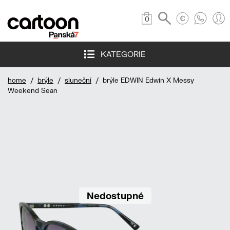
0
KATEGORIE
home
/
brýle
/
sluneční
/ brýle EDWIN Edwin X Messy
Weekend Sean
Nedostupné