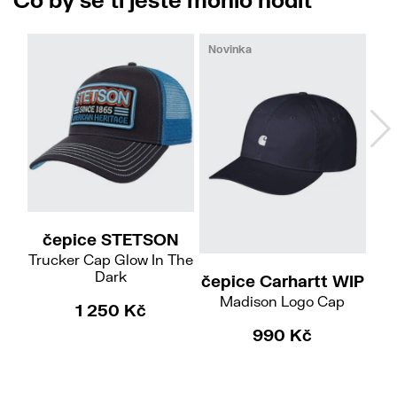
Novinka
čepice STETSON
Trucker Cap Glow In The
Dark
čepice Carhartt WIP
č
Madison Logo Cap
1 250 Kč
990 Kč