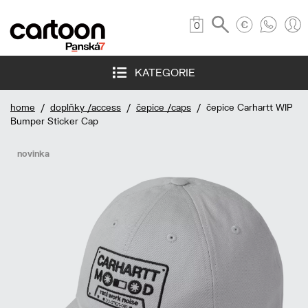
0
KATEGORIE
home
/
doplňky /access
/
čepice /caps
/ čepice Carhartt WIP
Bumper Sticker Cap
novinka