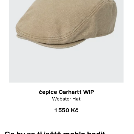
S-M
čepice Carhartt WIP
Webster Hat
1 550 Kč
Co by se ti ještě mohlo hodit