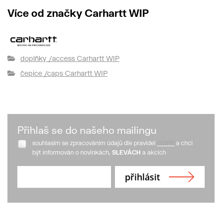
Více od značky Carhartt WIP
doplňky /access Carhartt WIP
čepice /caps Carhartt WIP
Přihlaš se do našeho mailingu
souhlasím se zpracováním údajů dle pravidel
GDPR
a chci
být informován o novinkách,
SLEVÁCH
a akcích