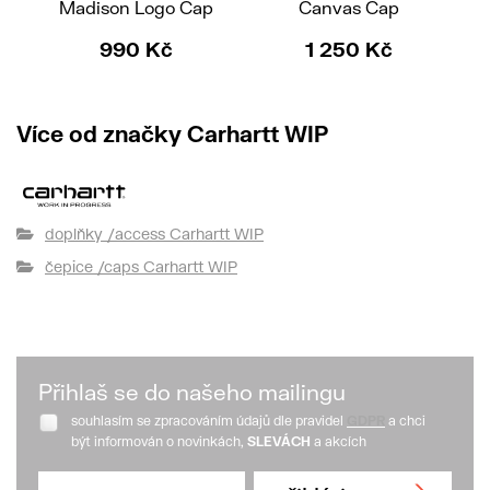
Madison Logo Cap
Canvas Cap
Hea
990 Kč
1 250 Kč
1
Více od značky Carhartt WIP
doplňky /access Carhartt WIP
čepice /caps Carhartt WIP
Přihlaš se do našeho mailingu
souhlasím se zpracováním údajů dle pravidel
GDPR
a chci
být informován o novinkách,
SLEVÁCH
a akcích