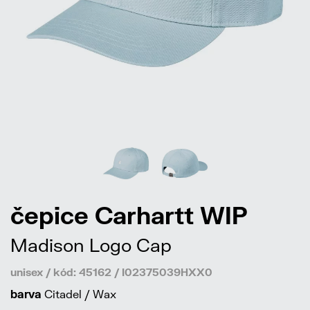
čepice Carhartt WIP
Madison Logo Cap
unisex / kód: 45162 / I02375039HXX0
barva
Citadel / Wax