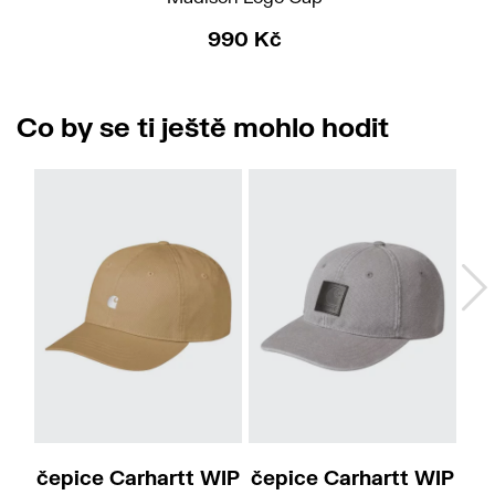
990 Kč
Co by se ti ještě mohlo hodit
čepice Carhartt WIP
čepice Carhartt WIP
če