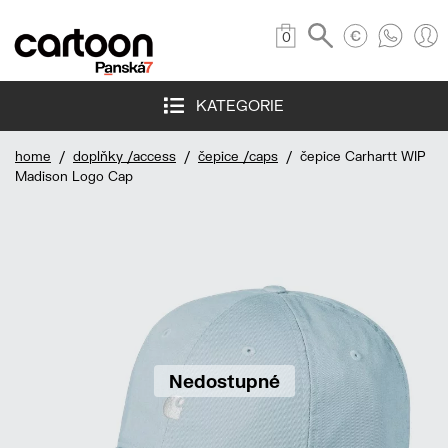
0
KATEGORIE
home
/
doplňky /access
/
čepice /caps
/ čepice Carhartt WIP
Madison Logo Cap
Nedostupné