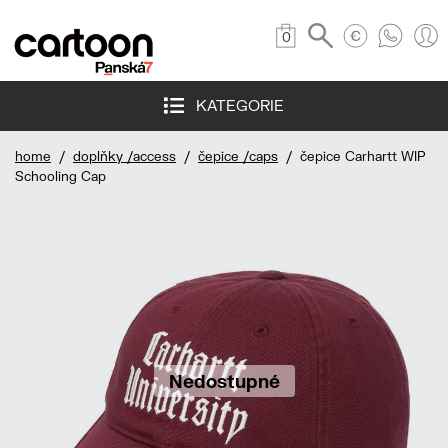
0
KATEGORIE
home
/
doplňky /access
/
čepice /caps
/ čepice Carhartt WIP
Schooling Cap
Nedostupné