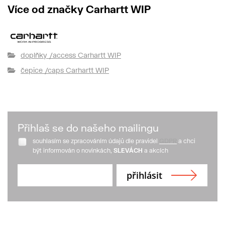
Více od značky Carhartt WIP
doplňky /access Carhartt WIP
čepice /caps Carhartt WIP
Přihlaš se do našeho mailingu
souhlasím se zpracováním údajů dle pravidel
GDPR
a chci
být informován o novinkách,
SLEVÁCH
a akcích