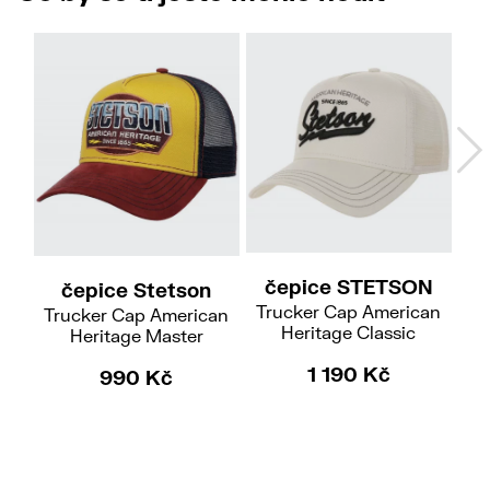
čepice STETSON
čepice Stetson
Trucker Cap American
Trucker Cap American
Heritage Classic
Heritage Master
če
1 190 Kč
990 Kč