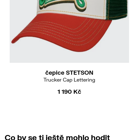
54
UNI
čepice STETSON
Trucker Cap Lettering
1 190 Kč
Co by se ti ještě mohlo hodit