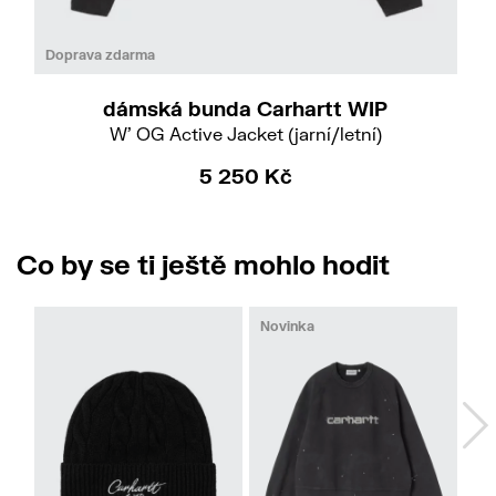
Do
S
Doprava zdarma
dámská bunda Carhartt WIP
W' OG Active Jacket (jarní/letní)
5 250 Kč
Co by se ti ještě mohlo hodit
Novinka