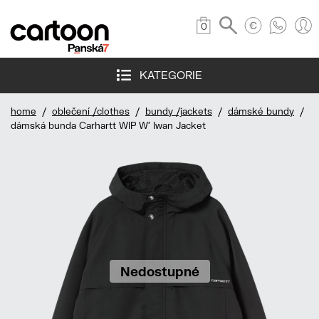
0
KATEGORIE
home
/
oblečení /clothes
/
bundy /jackets
/
dámské bundy
/
dámská bunda Carhartt WIP W' Iwan Jacket
Nedostupné