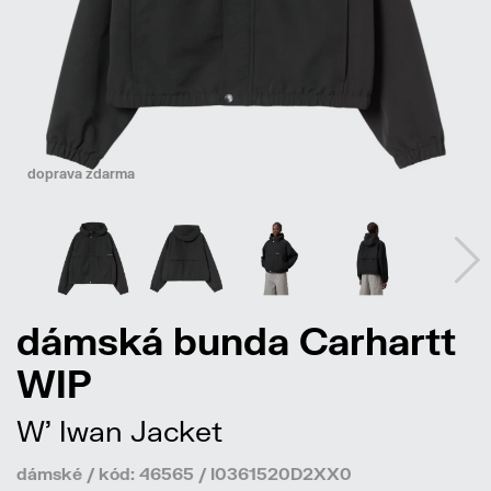
doprava zdarma
dámská bunda Carhartt
WIP
W' Iwan Jacket
dámské / kód: 46565 / I0361520D2XX0