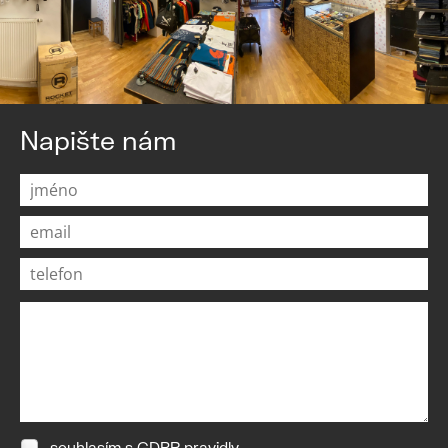
Napište nám
souhlasím s
GDPR pravidly