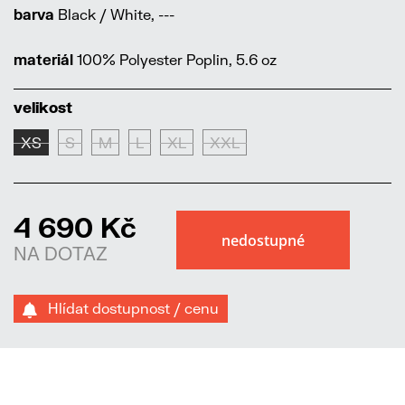
barva
Black / White, ---
materiál
100% Polyester Poplin, 5.6 oz
velikost
XS
S
M
L
XL
XXL
4 690 Kč
NA DOTAZ
Hlídat dostupnost / cenu