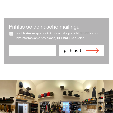
Přihlaš se do našeho mailingu
souhlasím se zpracováním údajů dle pravidel
GDPR
a chci
být informován o novinkách,
SLEVÁCH
a akcích