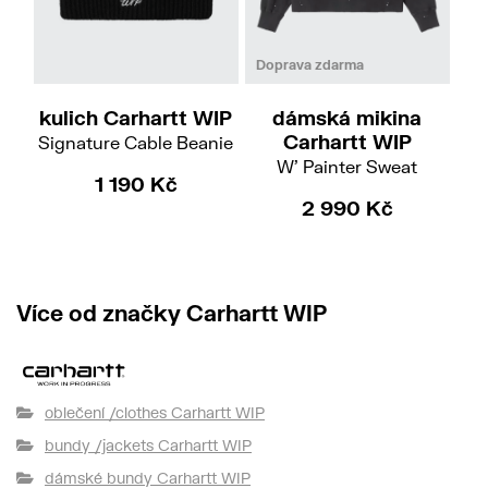
XS
S
M
Doprava zdarma
Do
kulich Carhartt WIP
dámská mikina
Carhartt WIP
Signature Cable Beanie
W' Painter Sweat
W
1 190 Kč
2 990 Kč
Více od značky Carhartt WIP
oblečení /clothes Carhartt WIP
bundy /jackets Carhartt WIP
dámské bundy Carhartt WIP