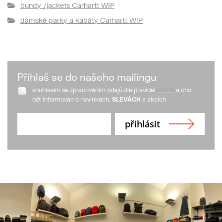
bundy /jackets Carhartt WIP
dámské parky a kabáty Carhartt WIP
Přihlaš se do našeho mailingu
souhlasím se zpracováním údajů dle pravidel
GDPR
a chci
být informován o novinkách,
SLEVÁCH
a akcích