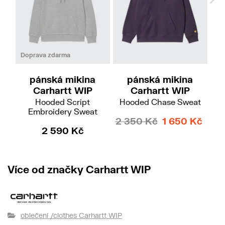
Doprava zdarma
Do
pánská mikina
pánská mikina
Carhartt WIP
Carhartt WIP
Hooded Script
Hooded Chase Sweat
Ho
Embroidery Sweat
2 350 Kč
1 650 Kč
2 590 Kč
Více od značky Carhartt WIP
oblečení /clothes Carhartt WIP