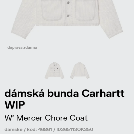
doprava zdarma
dámská bunda Carhartt
WIP
W' Mercer Chore Coat
dámské / kód: 46861 / I0365113OK350