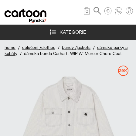
0
KATEGORIE
home
/
oblečení /clothes
/
bundy /jackets
/
dámské parky a
kabáty
/ dámská bunda Carhartt WIP W' Mercer Chore Coat
29%