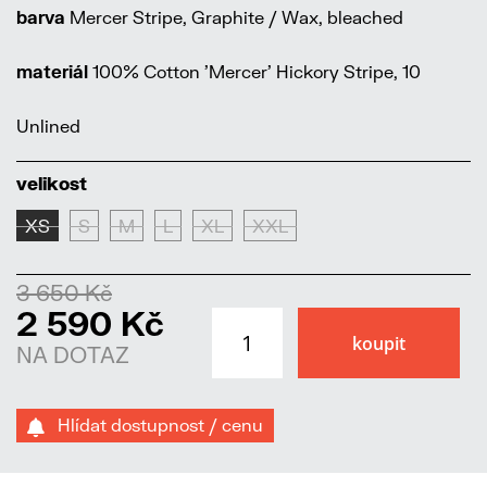
barva
Mercer Stripe, Graphite / Wax, bleached
materiál
100% Cotton 'Mercer' Hickory Stripe, 10
Unlined
velikost
XS
S
M
L
XL
XXL
3 650 Kč
2 590 Kč
NA DOTAZ
Hlídat dostupnost / cenu