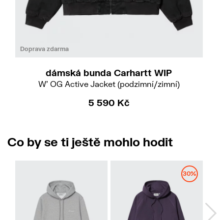
Do
S
M
Doprava zdarma
dámská bunda Carhartt WIP
W' OG Active Jacket (podzimní/zimní)
5 590 Kč
Co by se ti ještě mohlo hodit
30%