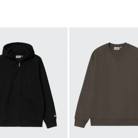
S
M
L
XL
XXL
M
L
XL