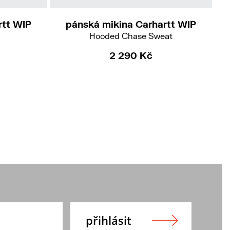
rtt WIP
pánská mikina Carhartt WIP
Hooded Chase Sweat
2 290 Kč