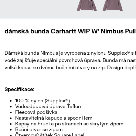
dámská bunda Carhartt WIP W' Nimbus Pul
Dámská bunda Nimbus je vyrobena z nylonu Supplex® s fle
vodě zajišťuje speciální povrchová úprava. Bunda má nast
velká kapsa se dvěma bočními otvory na zip. Design doplň
Specifikace:
100 % nylon (Supplex®)
Vodoodpudivá úprava Teflon
Fleecová podšívka
Nastavitelná kapuce a spodní lem
Kapsy na hrudi a po stranách se skrytým zipem
Boční otvor se zipem
Čtvercový štítek Square Label