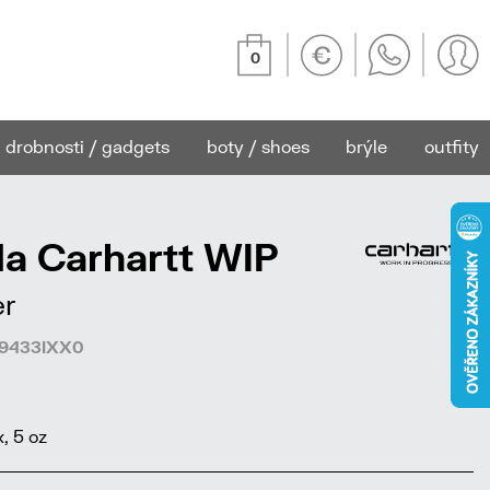
0
drobnosti / gadgets
boty / shoes
brýle
outfity
a Carhartt WIP
er
69433IXX0
, 5 oz