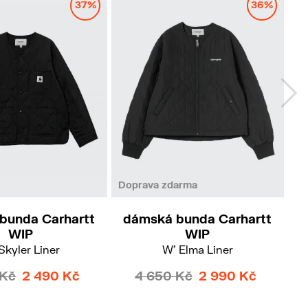
37%
36%
M
L
M
L
Doprava zdarma
bunda Carhartt
dámská bunda Carhartt
d
WIP
WIP
Skyler Liner
W' Elma Liner
 Kč
2 490 Kč
4 650 Kč
2 990 Kč