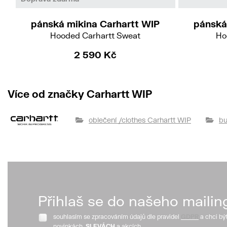
pánská mikina Carhartt WIP
pánská
Hooded Carhartt Sweat
Ho
2 590 Kč
Více od značky Carhartt WIP
oblečení /clothes Carhartt WIP
bu
Přihlaš se do našeho mailin
souhlasím se zpracováním údajů dle pravidel
GDPR
a chci bý
novinkách,
SLEVÁCH
a akcích