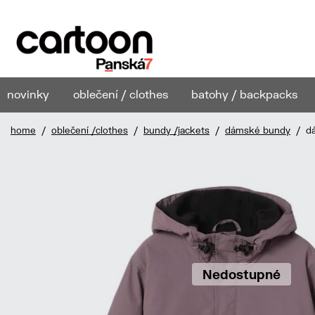
novinky
oblečení / clothes
batohy / backpacks
home
/
oblečení /clothes
/
bundy /jackets
/
dámské bundy
/ dá
Nedostupné