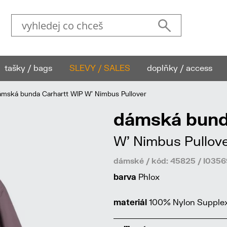
tašky / bags
SLEVY / SALES
doplňky / access
mská bunda Carhartt WIP W' Nimbus Pullover
dámská bund
W' Nimbus Pullov
dámské / kód: 45825 / I035
barva
Phlox
materiál
100% Nylon Supplex