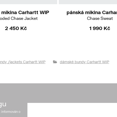
 mikina Carhartt WIP
pánská mikina Carha
oded Chase Jacket
Chase Sweat
2 450 Kč
1 990 Kč
ndy /jackets Carhartt WIP
dámské bundy Carhartt WIP
gu
t informován o