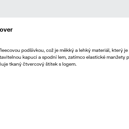
lover
ecovou podšívkou, což je měkký a lehký materiál, který je 
avitelnou kapuci a spodní lem, zatímco elastické manžety p
uje tkaný čtvercový štítek s logem.