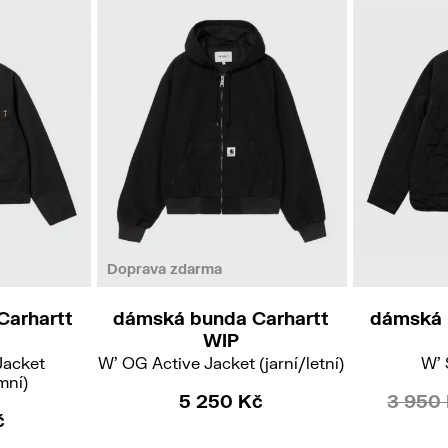
S
Doprava zdarma
Carhartt
dámská bunda Carhartt
dámská 
WIP
Jacket
W' OG Active Jacket (jarní/letní)
W' 
mní)
5 250 Kč
3 950
č