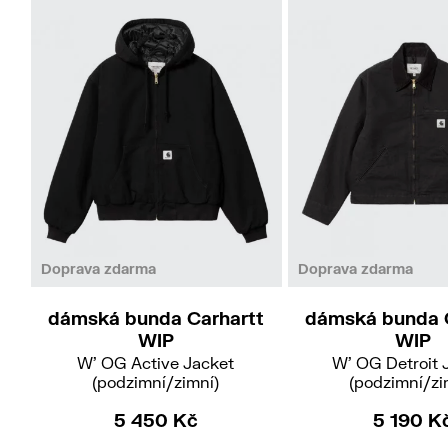
Doprava zdarma
Doprava zdarma
dámská bunda Carhartt
dámská bunda 
WIP
WIP
W' OG Active Jacket
W' OG Detroit 
(podzimní/zimní)
(podzimní/zi
5 450 Kč
5 190 K