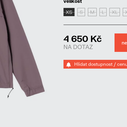
velikost
XS
S
M
L
XL
4 650 Kč
NA DOTAZ
Hlídat dostupnost / cen