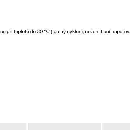
čce při teplotě do 30 °C (jemný cyklus), nežehlit ani napařov