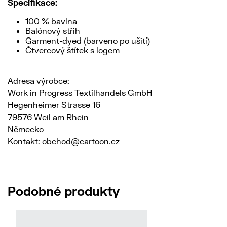
Specifikace:
100 % bavlna
Balónový střih
Garment-dyed (barveno po ušití)
Čtvercový štítek s logem
Adresa výrobce:
Work in Progress Textilhandels GmbH
Hegenheimer Strasse 16
79576 Weil am Rhein
Německo
Kontakt: obchod@cartoon.cz
Podobné produkty
No