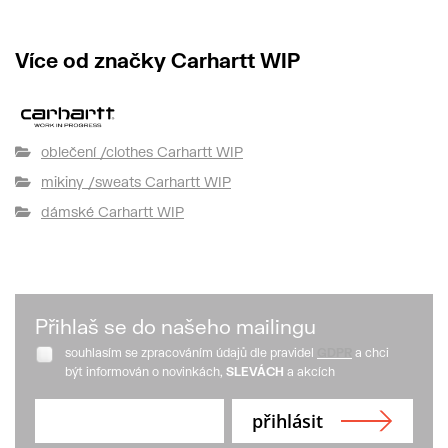
Více od značky Carhartt WIP
oblečení /clothes Carhartt WIP
mikiny /sweats Carhartt WIP
dámské Carhartt WIP
Přihlaš se do našeho mailingu
souhlasím se zpracováním údajů dle pravidel
GDPR
a chci
být informován o novinkách,
SLEVÁCH
a akcích