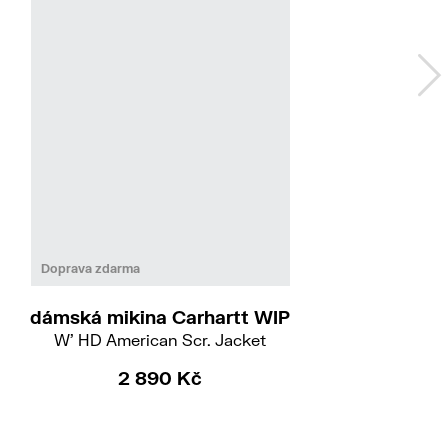
Do
Doprava zdarma
dámská mikina Carhartt WIP
W' HD American Scr. Jacket
2 890 Kč