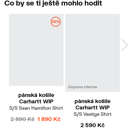
Co by se ti ještě mohlo hodit
35%
2 
M
L
XL
XXL
L
Doprava zdarma
pánská košile
pánská košile
Carhartt WIP
Carhartt WIP
S/S Sean Hamilton Shirt
S/S Vestige Shirt
2 890 Kč
1 890 Kč
2 590 Kč