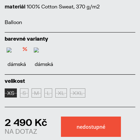
materiál
100% Cotton Sweat, 370 g/m2
Balloon
barevné varianty
%
velikost
XS
S
M
L
XL
XXL
2 490 Kč
NA DOTAZ