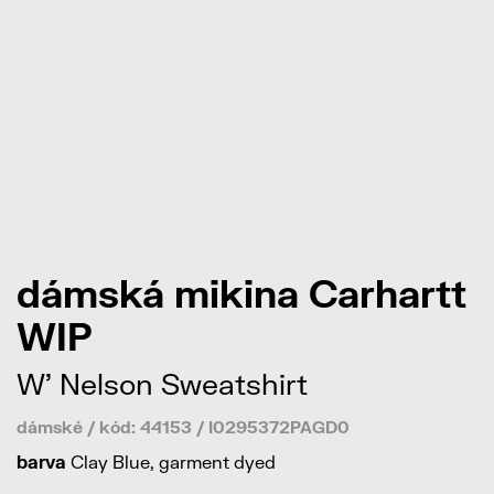
dámská mikina Carhartt
WIP
W' Nelson Sweatshirt
dámské / kód: 44153 / I0295372PAGD0
barva
Clay Blue, garment dyed