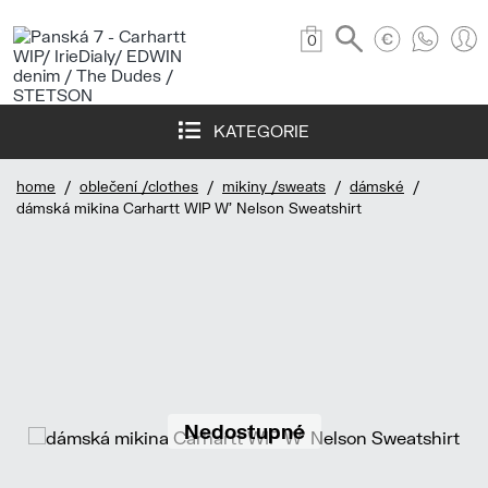
0
KATEGORIE
home
/
oblečení /clothes
/
mikiny /sweats
/
dámské
/
dámská mikina Carhartt WIP W' Nelson Sweatshirt
Nedostupné