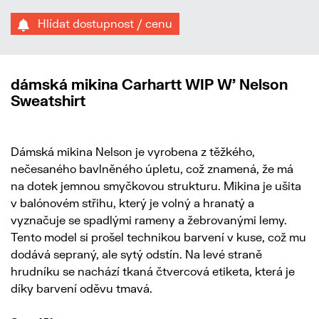
Hlídat dostupnost / cenu
dámská mikina Carhartt WIP W' Nelson
Sweatshirt
Dámská mikina Nelson je vyrobena z těžkého,
nečesaného bavlněného úpletu, což znamená, že má
na dotek jemnou smyčkovou strukturu. Mikina je ušita
v balónovém střihu, který je volný a hranatý a
vyznačuje se spadlými rameny a žebrovanými lemy.
Tento model si prošel technikou barvení v kuse, což mu
dodává sepraný, ale sytý odstín. Na levé straně
hrudníku se nachází tkaná čtvercová etiketa, která je
díky barvení oděvu tmavá.