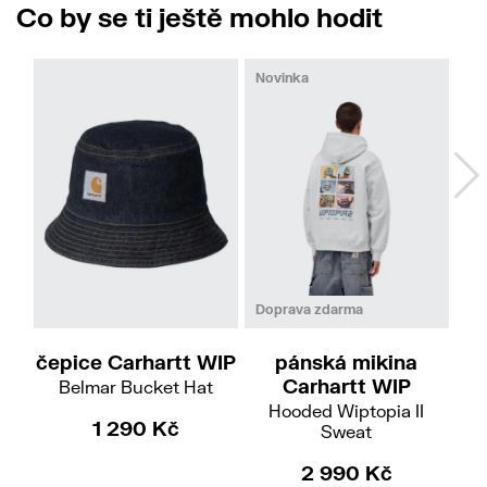
Co by se ti ještě mohlo hodit
Novinka
No
XS-S
M-L
M
L
XL
Doprava zdarma
čepice Carhartt WIP
pánská mikina
Carhartt WIP
Belmar Bucket Hat
Hooded Wiptopia II
Am
1 290 Kč
Sweat
2 990 Kč