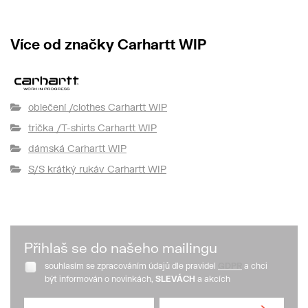
Více od značky Carhartt WIP
oblečení /clothes Carhartt WIP
trička /T-shirts Carhartt WIP
dámská Carhartt WIP
S/S krátký rukáv Carhartt WIP
Přihlaš se do našeho mailingu
souhlasím se zpracováním údajů dle pravidel
GDPR
a chci
být informován o novinkách,
SLEVÁCH
a akcích