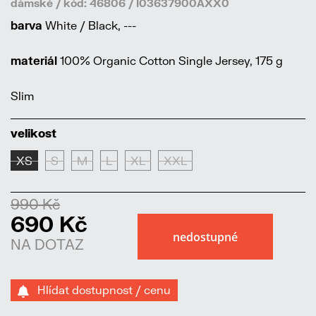
dámské / kód: 46806 / I03637900AXX0
barva
White / Black, ---
materiál
100% Organic Cotton Single Jersey, 175 g
Slim
velikost
XS
S
M
L
XL
XXL
990 Kč
690 Kč
NA DOTAZ
Hlídat dostupnost / cenu