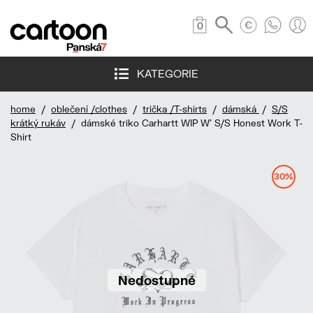
0
KATEGORIE
home
/
oblečení /clothes
/
trička /T-shirts
/
dámská
/
S/S
krátký rukáv
/ dámské triko Carhartt WIP W' S/S Honest Work T-
Shirt
30%
Nedostupné