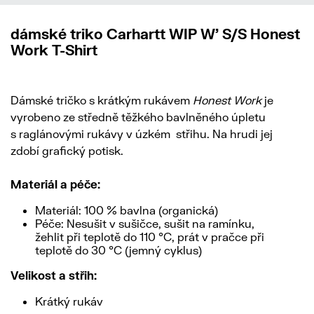
dámské triko Carhartt WIP W' S/S Honest
Work T-Shirt
Dámské tričko s krátkým rukávem
Honest Work
je
vyrobeno ze středně těžkého bavlněného úpletu
s raglánovými rukávy v úzkém
střihu. Na hrudi jej
zdobí grafický potisk.
Materiál a péče:
Materiál: 100 % bavlna (organická)
Péče: Nesušit v sušičce, sušit na ramínku,
žehlit při teplotě do 110 °C, prát v pračce při
teplotě do 30 °C (jemný cyklus)
Velikost a střih:
Krátký rukáv