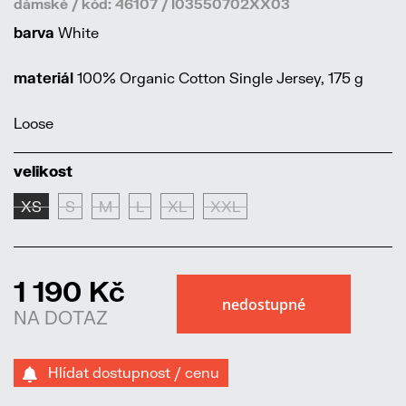
dámské / kód: 46107 / I03550702XX03
barva
White
materiál
100% Organic Cotton Single Jersey, 175 g
Loose
velikost
XS
S
M
L
XL
XXL
1 190 Kč
NA DOTAZ
Hlídat dostupnost / cenu