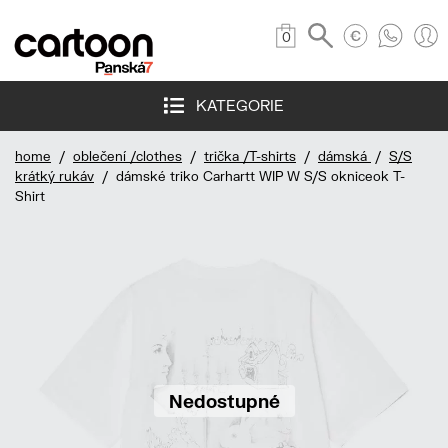
0
KATEGORIE
home
/
oblečení /clothes
/
trička /T-shirts
/
dámská
/
S/S
krátký rukáv
/ dámské triko Carhartt WIP W S/S okniceok T-
Shirt
Nedostupné