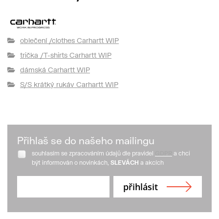
oblečení /clothes Carhartt WIP
trička /T-shirts Carhartt WIP
dámská Carhartt WIP
S/S krátký rukáv Carhartt WIP
Přihlaš se do našeho mailingu
souhlasím se zpracováním údajů dle pravidel
GDPR
a chci
být informován o novinkách,
SLEVÁCH
a akcích