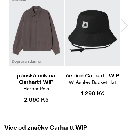
M
XL
XS-S
Doprava zdarma
pánská mikina
čepice Carhartt WIP
če
Carhartt WIP
W' Ashley Bucket Hat
Harper Polo
1 290 Kč
2 990 Kč
Více od značky Carhartt WIP