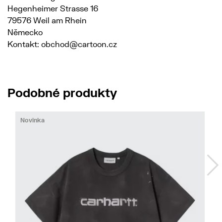
Hegenheimer Strasse 16
79576 Weil am Rhein
Německo
Kontakt: obchod@cartoon.cz
Podobné produkty
Novinka
No