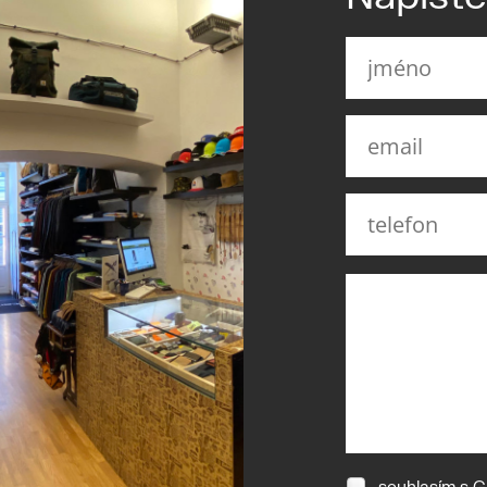
souhlasím s
G