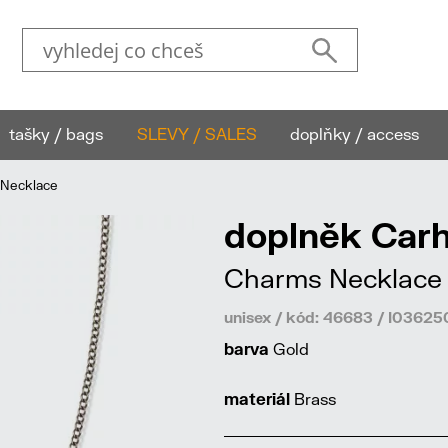
tašky / bags
SLEVY / SALES
doplňky / access
 Necklace
doplněk Carh
Charms Necklace
unisex / kód: 46683 / I036
barva
Gold
materiál
Brass