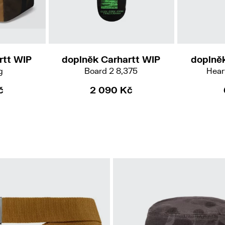
rtt WIP
doplněk Carhartt WIP
doplně
g
Board 2 8,375
Hear
č
2 090 Kč