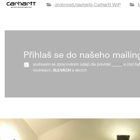
drobnosti/gadgets Carhartt WIP
Přihlaš se do našeho mailin
souhlasím se zpracováním údajů dle pravidel
GDPR
a chci bý
novinkách,
SLEVÁCH
a akcích