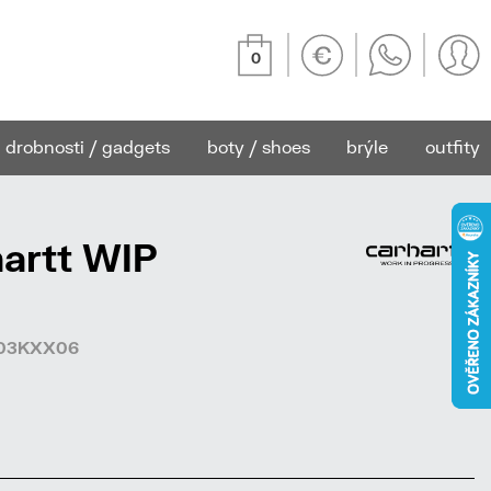
0
drobnosti / gadgets
boty / shoes
brýle
outfity
artt WIP
2503KXX06