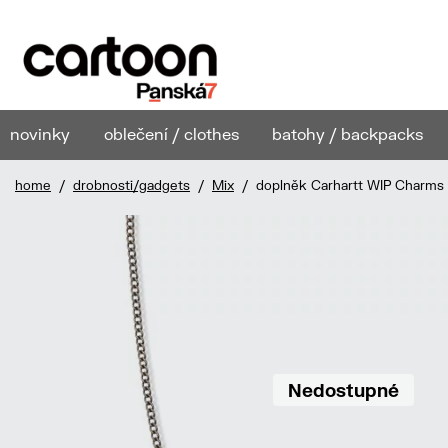
novinky
oblečení / clothes
batohy / backpacks
home
/
drobnosti/gadgets
/
Mix
/ doplněk Carhartt WIP Charms
Nedostupné