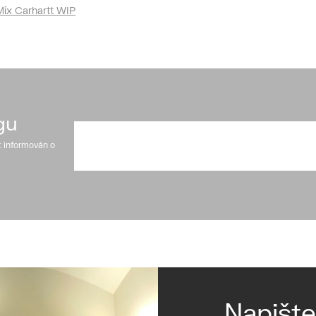
Mix Carhartt WIP
gu
t informován o
Napišt