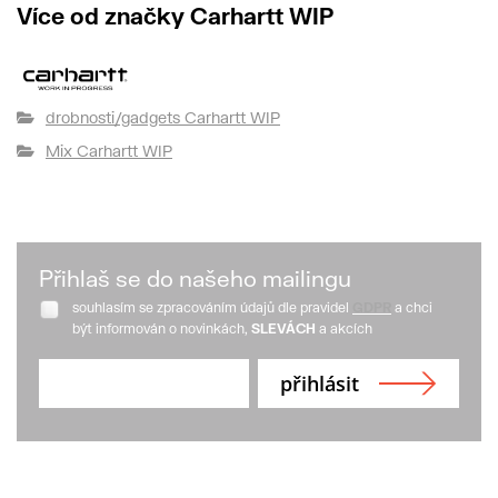
Více od značky Carhartt WIP
drobnosti/gadgets Carhartt WIP
Mix Carhartt WIP
Přihlaš se do našeho mailingu
souhlasím se zpracováním údajů dle pravidel
GDPR
a chci
být informován o novinkách,
SLEVÁCH
a akcích