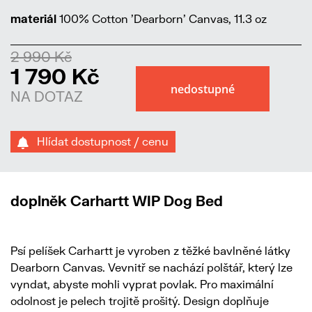
materiál
100% Cotton 'Dearborn' Canvas, 11.3 oz
2 990 Kč
1 790 Kč
NA DOTAZ
Hlídat dostupnost / cenu
doplněk Carhartt WIP Dog Bed
Psí pelíšek Carhartt je vyroben z těžké bavlněné látky
Dearborn Canvas. Vevnitř se nachází polštář, který lze
vyndat, abyste mohli vyprat povlak. Pro maximální
odolnost je pelech trojitě prošitý. Design doplňuje