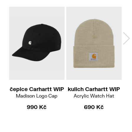
čepice Carhartt WIP
kulich Carhartt WIP
če
Madison Logo Cap
Acrylic Watch Hat
990 Kč
690 Kč