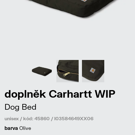
doplněk Carhartt WIP
Dog Bed
unisex / kód: 45860 / I03584649XX06
barva
Olive