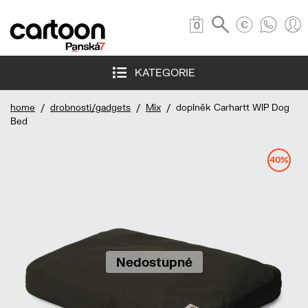
0
KATEGORIE
home
/
drobnosti/gadgets
/
Mix
/ doplněk Carhartt WIP Dog
Bed
40%
Nedostupné