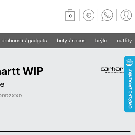
0
drobnosti / gadgets
boty / shoes
brýle
outfity
artt WIP
le
8300D2XX0