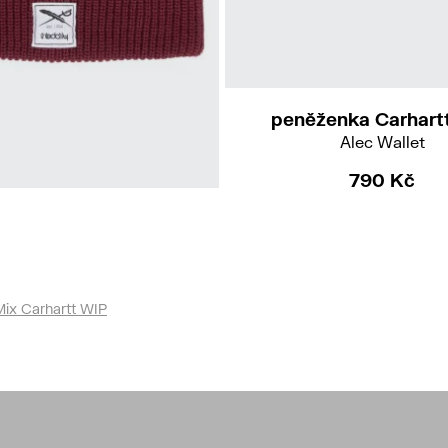
peněženka Carhart
Alec Wallet
790 Kč
kulich IrieDaily
reuzkoelln Beanie
590 Kč
Mix Carhartt WIP