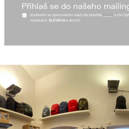
Přihlaš se do našeho mailin
souhlasím se zpracováním údajů dle pravidel
GDPR
a chci bý
novinkách,
SLEVÁCH
a akcích