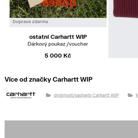
Doprava zdarma
ostatní Carhartt WIP
Dárkový poukaz /voucher
5 000 Kč
K
Více od značky Carhartt WIP
drobnosti/gadgets Carhartt WIP