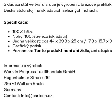
Skládací stůl ve tvaru srdce je vyroben z březové překliž
Deska stolu stojí na skládacích železných nohách.
Specifikace:
100% bříza
Nohy: 100% železo (skládací)
Jedna velikost: cca 44 x 39,8 x 25 cm / 17,3 x 15,7 x 
Grafický potisk
Poznámka:
Tento produkt není ani židle, ani stupín
Informace o výrobci:
Work in Progress Textilhandels GmbH
Hegenheimer Strasse 16
79576 Weil am Rhein
Germany
Contact: info@cartoon.cz