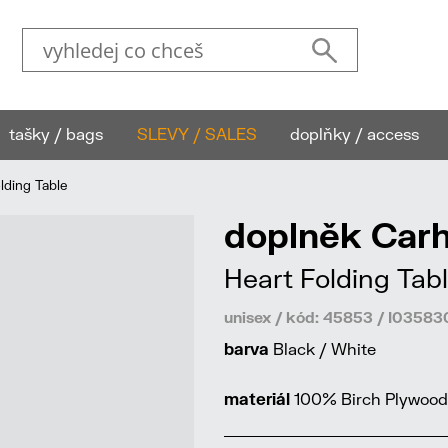
tašky / bags
SLEVY / SALES
doplňky / access
lding Table
doplněk Carh
Heart Folding Tab
unisex / kód: 45853 / I035
barva
Black / White
materiál
100% Birch Plywood