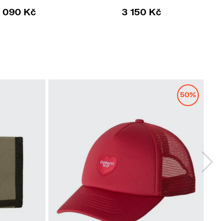
 090 Kč
3 150 Kč
50%