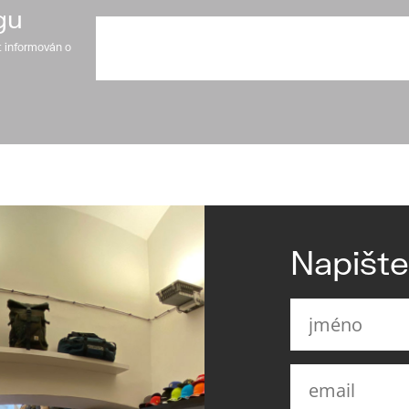
gu
t informován o
Napišt