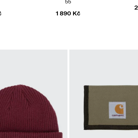
55
2
č
1 890 Kč