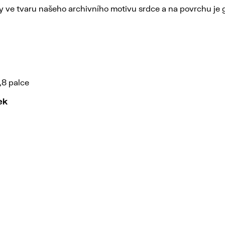
ky ve tvaru našeho archivního motivu srdce a na povrchu je g
9,8 palce
ek