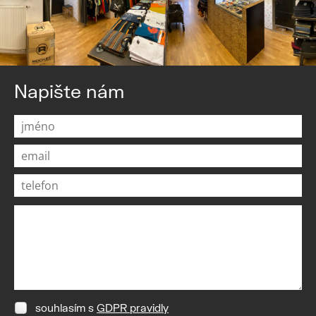
Napište nám
souhlasím s
GDPR pravidly