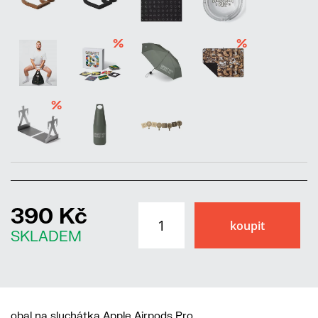
%
%
%
390 Kč
SKLADEM
obal na sluchátka Apple Airpods Pro