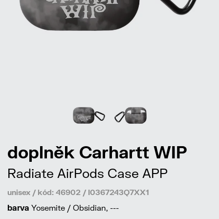
doplněk Carhartt WIP
Radiate AirPods Case APP
unisex / kód: 46902 / I0367243Q7XX1
barva
Yosemite / Obsidian, ---