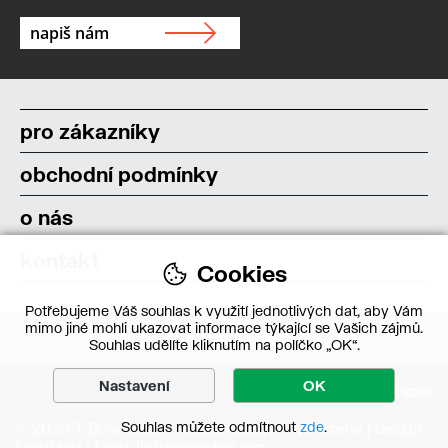
pro zákazníky
obchodní podmínky
o nás
kontakt
Cookies
Potřebujeme Váš souhlas k využití jednotlivých dat, aby Vám
mimo jiné mohli ukazovat informace týkající se Vašich zájmů.
Souhlas udělíte kliknutím na políčko „OK“.
Nastavení
OK
Souhlas můžete odmítnout
zde
.
© 2020 T-Bone s.r.o. – Všechna práva vyhrazena | design
forejt.net
|
fonts.floriankarsten.com