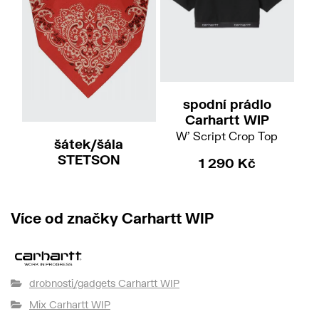
XS
M
spodní prádlo
pá
Carhartt WIP
W' Script Crop Top
šátek/šála
STETSON
1 290 Kč
Bandana Cotton
690 Kč
Více od značky Carhartt WIP
drobnosti/gadgets Carhartt WIP
Mix Carhartt WIP