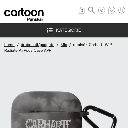
0
KATEGORIE
home
/
drobnosti/gadgets
/
Mix
/ doplněk Carhartt WIP
Radiate AirPods Case APP