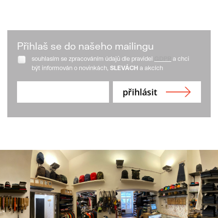
Přihlaš se do našeho mailingu
souhlasím se zpracováním údajů dle pravidel
GDPR
a chci
být informován o novinkách,
SLEVÁCH
a akcích