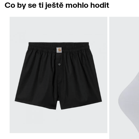
Co by se ti ještě mohlo hodit
XS
S
M
L
XL
XXL