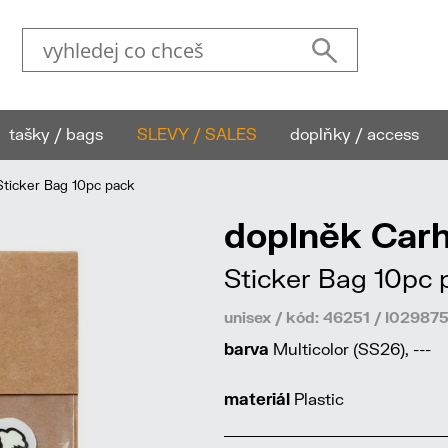
tašky / bags
SLEVY / SALES
doplňky / access
ticker Bag 10pc pack
doplněk Carh
Sticker Bag 10pc 
unisex / kód: 46251 / I029
barva
Multicolor (SS26), ---
materiál
Plastic