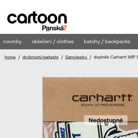
novinky
oblečení / clothes
batohy / backpacks
home
/
drobnosti/gadgets
/
Samolepky
/ doplněk Carhartt WIP S
Nedostupné