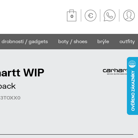
0
drobnosti / gadgets
boty / shoes
brýle
outfity
artt WIP
pack
8753TOXX0