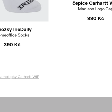
čepice Carhartt 
Madison Logo Ca
S-M
L-XL
990 Kč
ožky IrieDaily
meoffice Socks
390 Kč
Samolepky Carhartt WIP