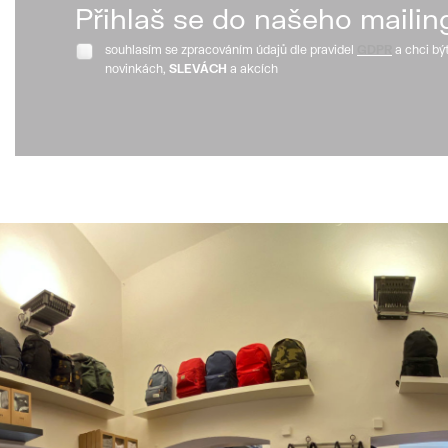
Přihlaš se do našeho mailin
souhlasím se zpracováním údajů dle pravidel
GDPR
a chci bý
novinkách,
SLEVÁCH
a akcích