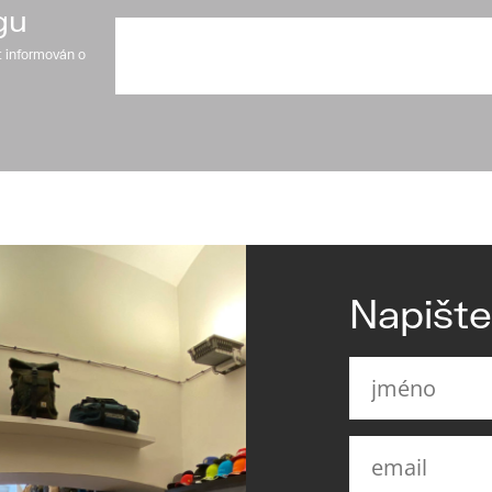
gu
t informován o
Napišt