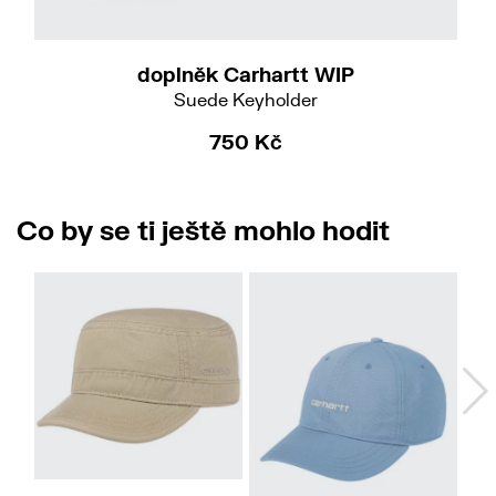
doplněk Carhartt WIP
Suede Keyholder
750 Kč
Co by se ti ještě mohlo hodit
57/M
59/L