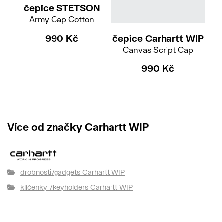
čepice STETSON
Army Cap Cotton
čepice Carhartt WIP
p
990 Kč
Canvas Script Cap
990 Kč
Více od značky Carhartt WIP
drobnosti/gadgets Carhartt WIP
klíčenky /keyholders Carhartt WIP