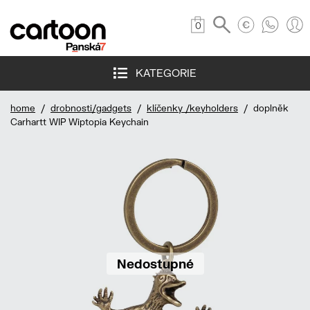
0
KATEGORIE
home
/
drobnosti/gadgets
/
klíčenky /keyholders
/ doplněk
Carhartt WIP Wiptopia Keychain
Nedostupné