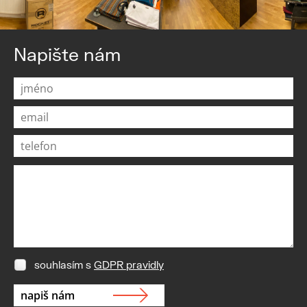
Napište nám
souhlasím s
GDPR pravidly