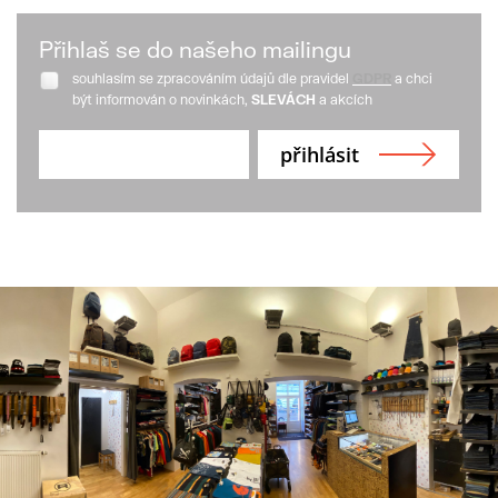
Přihlaš se do našeho mailingu
souhlasím se zpracováním údajů dle pravidel
GDPR
a chci
být informován o novinkách,
SLEVÁCH
a akcích