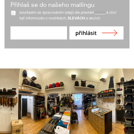
Přihlaš se do našeho mailingu
souhlasím se zpracováním údajů dle pravidel
GDPR
a chci
být informován o novinkách,
SLEVÁCH
a akcích