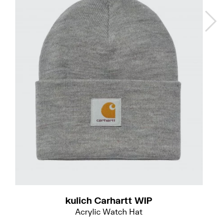
Do
kulich Carhartt WIP
Acrylic Watch Hat