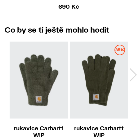
690 Kč
Co by se ti ještě mohlo hodit
35%
M-L
S-M
M-L
rukavice Carhartt
rukavice Carhartt
r
WIP
WIP