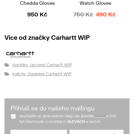
Chedda Gloves
Watch Gloves
950 Kč
750 Kč
490 Kč
Více od značky Carhartt WIP
doplňky /access Carhartt WIP
kulichy /beanies Carhartt WIP
Přihlaš se do našeho mailingu
souhlasím se zpracováním údajů dle pravidel
GDPR
a chci
být informován o novinkách,
SLEVÁCH
a akcích