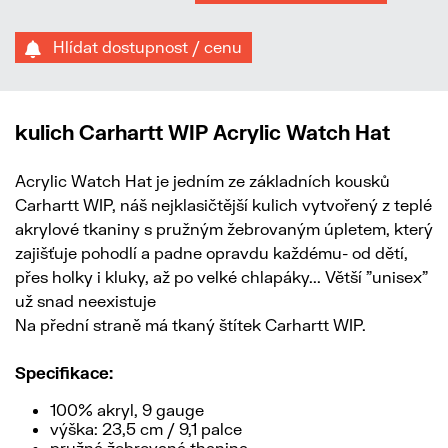
Hlídat dostupnost / cenu
kulich Carhartt WIP Acrylic Watch Hat
Acrylic Watch Hat je jedním ze základních kousků
Carhartt WIP, náš nejklasičtější kulich vytvořený z teplé
akrylové tkaniny s pružným žebrovaným úpletem, který
zajišťuje pohodlí a padne opravdu každému- od dětí,
přes holky i kluky, až po velké chlapáky... Větší "unisex"
už snad neexistuje
Na přední straně má tkaný štítek Carhartt WIP.
Specifikace:
100% akryl, 9 gauge
výška: 23,5 cm / 9,1 palce
pružná žebrovaná thanina