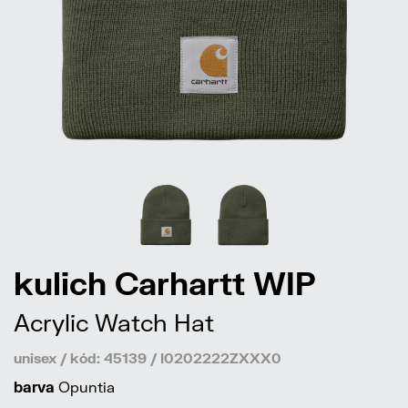
kulich Carhartt WIP
Acrylic Watch Hat
unisex / kód: 45139 / I0202222ZXXX0
barva
Opuntia