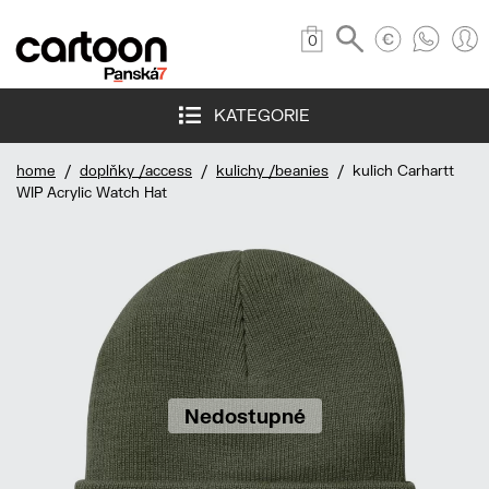
0
KATEGORIE
home
/
doplňky /access
/
kulichy /beanies
/ kulich Carhartt
WIP Acrylic Watch Hat
Nedostupné