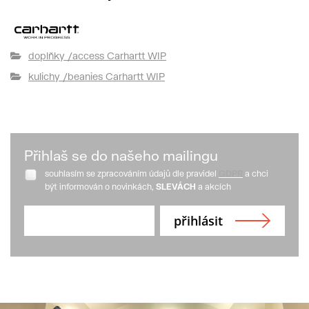
doplňky /access Carhartt WIP
kulichy /beanies Carhartt WIP
Přihlaš se do našeho mailingu
souhlasím se zpracováním údajů dle pravidel
GDPR
a chci
být informován o novinkách,
SLEVÁCH
a akcích