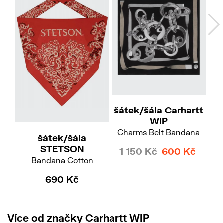
šátek/šála Carhartt
r
WIP
Charms Belt Bandana
šátek/šála
STETSON
1 150 Kč
600 Kč
Bandana Cotton
690 Kč
Více od značky Carhartt WIP