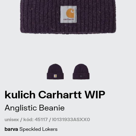
kulich Carhartt WIP
Anglistic Beanie
unisex / kód: 45117 / I0131933ASXX0
barva
Speckled Lokers