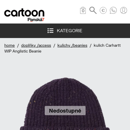
0
KATEGORIE
home
/
doplňky /access
/
kulichy /beanies
/ kulich Carhartt
WIP Anglistic Beanie
Nedostupné