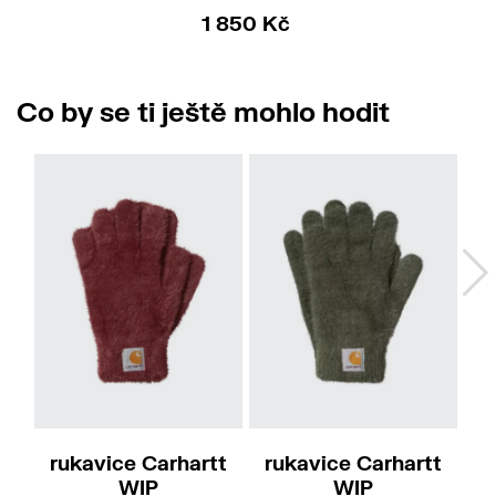
1 850 Kč
Co by se ti ještě mohlo hodit
M-L
M-L
Do
rukavice Carhartt
rukavice Carhartt
šá
WIP
WIP