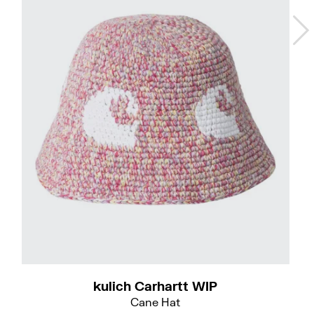
Do
S-M
kulich Carhartt WIP
Cane Hat