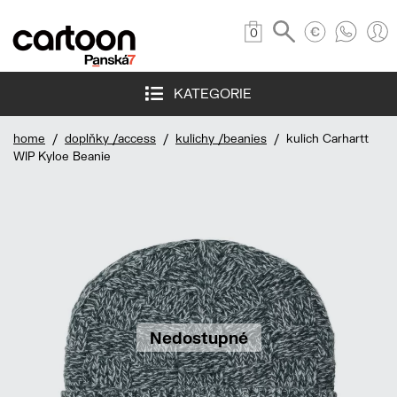
0
KATEGORIE
home
/
doplňky /access
/
kulichy /beanies
/ kulich Carhartt
WIP Kyloe Beanie
Nedostupné