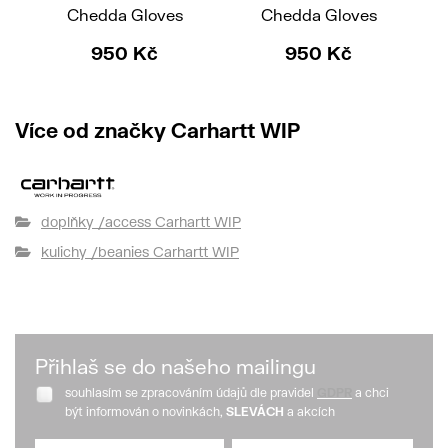
Chedda Gloves
Chedda Gloves
950 Kč
950 Kč
Více od značky Carhartt WIP
doplňky /access Carhartt WIP
kulichy /beanies Carhartt WIP
Přihlaš se do našeho mailingu
souhlasím se zpracováním údajů dle pravidel
GDPR
a chci
být informován o novinkách,
SLEVÁCH
a akcích