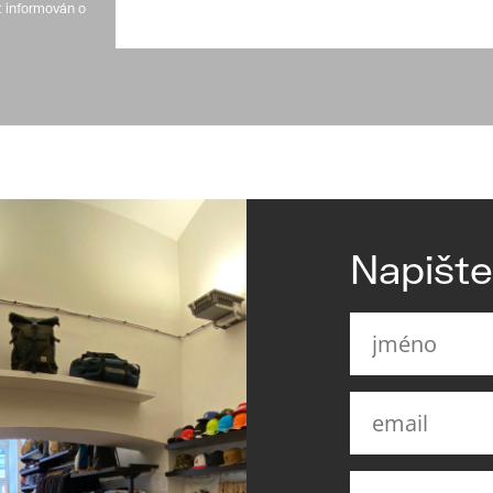
t informován o
Napišt