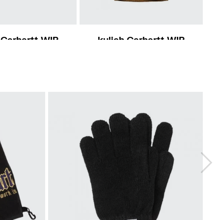
S-M
 Carhartt WIP
kulich Carhartt WIP
Cane Hat
Storm Mask
1 850 Kč
950 Kč