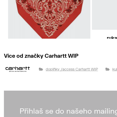
ruka
Více od značky Carhartt WIP
šátek/šála STETSON
Bandana Cotton
doplňky /access Carhartt WIP
ku
690 Kč
Přihlaš se do našeho mailin