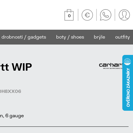
0
drobnosti / gadgets
boty / shoes
brýle
outfity
rtt WIP
430H8XX06
n, 6 gauge