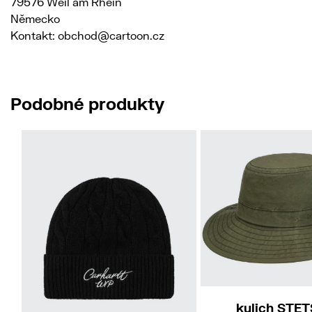
79576 Weil am Rhein
Německo
Kontakt: obchod@cartoon.cz
Podobné produkty
57/M
kulich STE