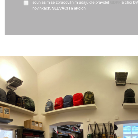
souhlasím se zpracováním údajů dle pravidel
GDPR
a chci bý
novinkách,
SLEVÁCH
a akcích