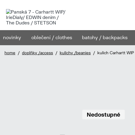
novinky
oblečení / clothes
batohy / backpacks
home
/
doplňky /access
/
kulichy /beanies
/ kulich Carhartt WIP
Nedostupné