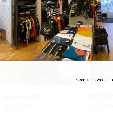
Potřebujeme Váš souhla
pro zákazníky
obchodní
jak nakupovat
obchodní pod