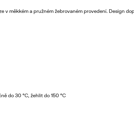
íze v měkkém a pružném žebrovaném provedení. Design dopl
čně do 30 °C, žehlit do 150 °C