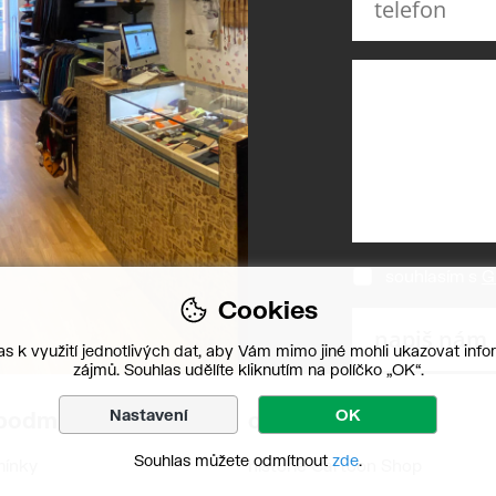
souhlasím s
G
Cookies
s k využití jednotlivých dat, aby Vám mimo jiné mohli ukazovat infor
zájmů. Souhlas udělíte kliknutím na políčko „OK“.
Nastavení
OK
 podmínky
o nás
Souhlas můžete odmítnout
zde
.
mínky
historie Cartoon Shop