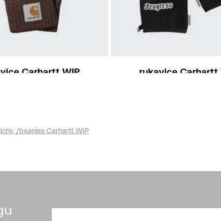
S-M
S-M
vice Carhartt WIP
rukavice Carhartt
Watch Gloves
Dual Gloves
750 Kč
1 190 Kč
lichy /beanies Carhartt WIP
gu