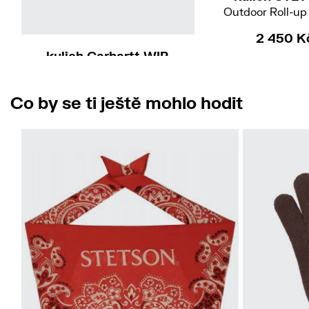
Outdoor Roll-up
2 450 K
kulich Carhartt WIP
Signature Cable Beanie
1 190 Kč
Co by se ti ještě mohlo hodit