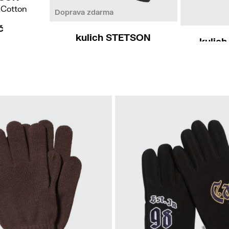
 Cotton
Doprava zdarma
č
kulich STETSON
kulich
Beanie Cashmere
2 990 Kč