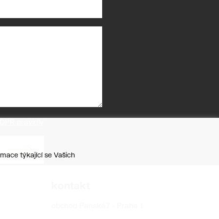
DPR pravidly
mace týkající se Vašich
kontakt
obchod Panská7 - Praha 1