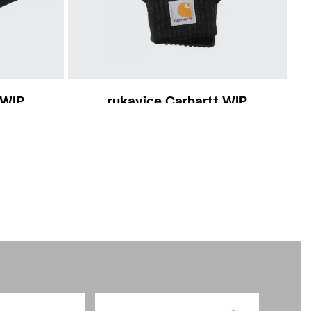
S-M
M-L
 WIP
rukavice Carhartt WIP
Watch Gloves
750 Kč