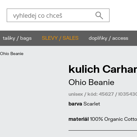
tašky / bags
SLEVY / SALES
doplňky / access
 Ohio Beanie
kulich Carha
Ohio Beanie
unisex / kód: 45627 / I035
barva
Scarlet
materiál
100% Organic Cotto