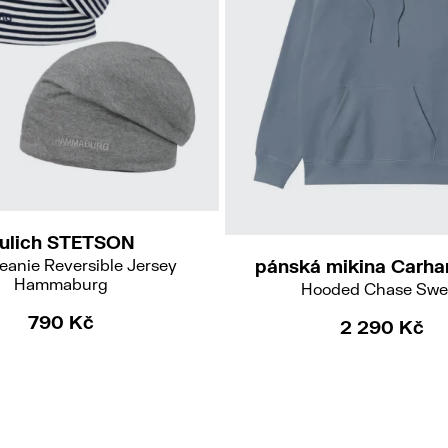
M
L
XL
ulich STETSON
eanie Reversible Jersey
pánská mikina Carha
Hammaburg
Hooded Chase Swe
790 Kč
2 290 Kč