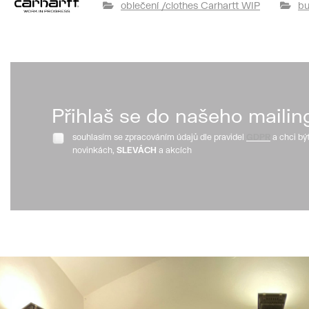
oblečení /clothes Carhartt WIP
bu
Přihlaš se do našeho mailin
souhlasím se zpracováním údajů dle pravidel
GDPR
a chci bý
novinkách,
SLEVÁCH
a akcích