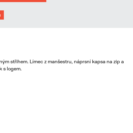
u
ným střihem. Límec z manšestru, náprsní kapsa na zip a
k s logem.