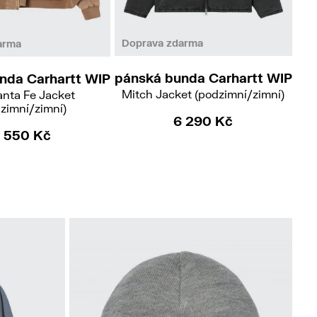
S
L
XXL
M
XL
Doprava zdarma
arma
Do
pánská bunda Carhartt WIP
nda Carhartt WIP
pá
Mitch Jacket (podzimní/zimní)
nta Fe Jacket
zimní/zimní)
6 290 Kč
 550 Kč