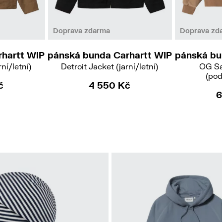
S
L
XL
Doprava zdarma
Doprava zd
hartt WIP
pánská bunda Carhartt WIP
pánská bu
ní/letní)
Detroit Jacket (jarní/letní)
OG Sa
(pod
č
4 550 Kč
6