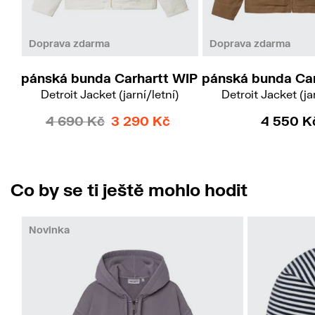
S
M
M
Doprava zdarma
Doprava zdarma
pánská bunda Carhartt WIP
pánská bunda Car
Detroit Jacket (jarní/letní)
Detroit Jacket (jar
4 690 Kč
3 290 Kč
4 550 K
Co by se ti ještě mohlo hodit
Novinka