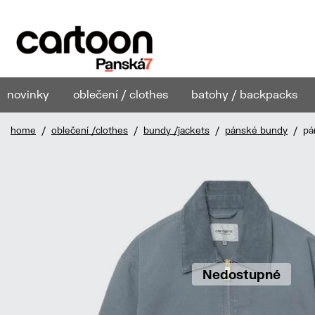
novinky
oblečení / clothes
batohy / backpacks
home
/
oblečení /clothes
/
bundy /jackets
/
pánské bundy
/ páns
Nedostupné