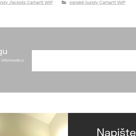
ndy /jackets Carhartt WIP
pánské bundy Carhartt WIP
gu
t informován o
Napišt