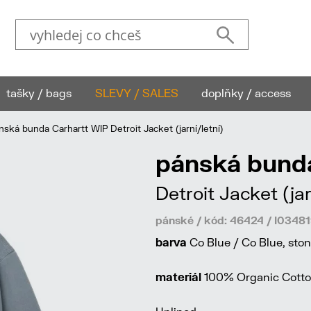
tašky / bags
SLEVY / SALES
doplňky / access
ká bunda Carhartt WIP Detroit Jacket (jarní/letní)
pánská bund
Detroit Jacket (jar
pánské / kód: 46424 / I03
barva
Co Blue / Co Blue, sto
materiál
100% Organic Cotton