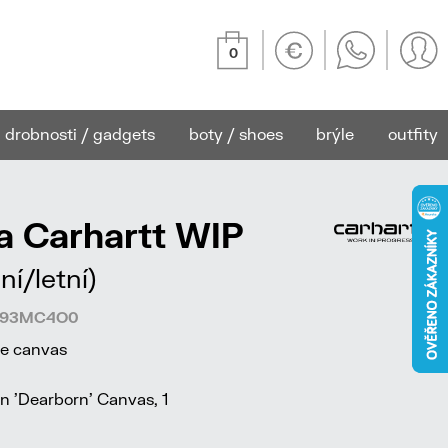
0
drobnosti / gadgets
boty / shoes
brýle
outfity
a Carhartt WIP
ní/letní)
48193MC4O0
ne canvas
 'Dearborn' Canvas, 1