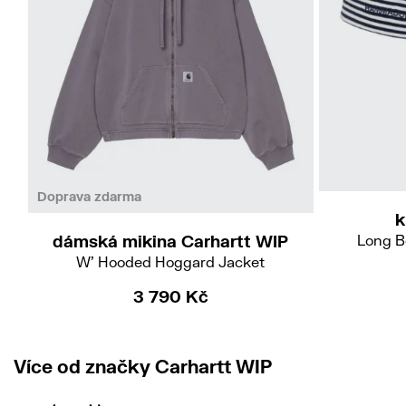
XS
S
Doprava zdarma
k
dámská mikina Carhartt WIP
Long B
W' Hooded Hoggard Jacket
3 790 Kč
Více od značky Carhartt WIP