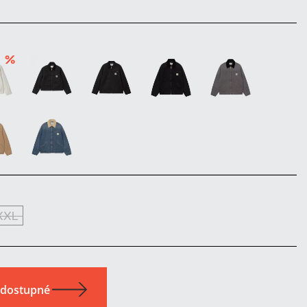
%
XXL