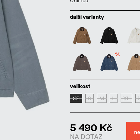
Unlined
další varianty
%
velikost
XS
S
M
L
XL
5 490 Kč
NA DOTAZ