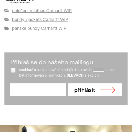
oblečení /clothes Carhartt WIP
bundy /jackets Carhartt WIP
pánské bundy Carhartt WIP
Přihlaš se do našeho mailingu
souhlasím se zpracováním údajů dle pravidel
GDPR
a chci
být informován o novinkách,
SLEVÁCH
a akcích