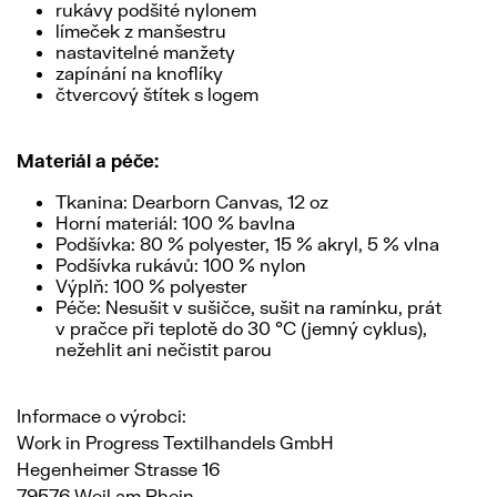
rukávy podšité nylonem
límeček z manšestru
nastavitelné manžety
zapínání na knoflíky
čtvercový štítek s logem
Materiál a péče:
Tkanina: Dearborn Canvas, 12 oz
Horní materiál: 100 % bavlna
Podšívka: 80 % polyester, 15 % akryl, 5 % vlna
Podšívka rukávů: 100 % nylon
Výplň: 100 % polyester
Péče: Nesušit v sušičce, sušit na ramínku, prát
v pračce při teplotě do 30 °C (jemný cyklus),
nežehlit ani nečistit parou
Informace o výrobci:
Work in Progress Textilhandels GmbH
Hegenheimer Strasse 16
79576 Weil am Rhein