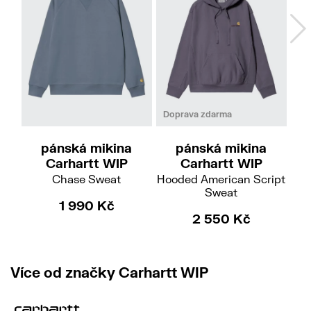
M
L
M
L
XL
Doprava zdarma
pánská mikina
pánská mikina
Carhartt WIP
Carhartt WIP
Chase Sweat
Una
Hooded American Script
Sweat
1 990 Kč
1 
2 550 Kč
Více od značky Carhartt WIP