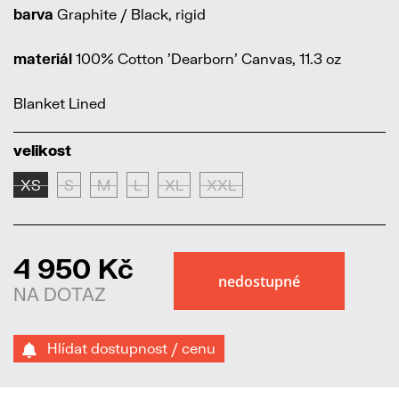
barva
Graphite / Black, rigid
materiál
100% Cotton 'Dearborn' Canvas, 11.3 oz
Blanket Lined
velikost
XS
S
M
L
XL
XXL
4 950 Kč
NA DOTAZ
Hlídat dostupnost / cenu