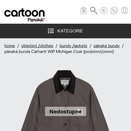
0
KATEGORIE
home
/
oblečení /clothes
/
bundy /jackets
/
pánské bundy
/
pánská bunda Carhartt WIP Michigan Coat (podzimní/zimní)
Nedostupné