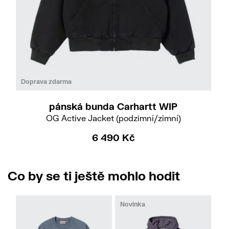
Do
M
L
Doprava zdarma
pánská bunda Carhartt WIP
OG Active Jacket (podzimní/zimní)
6 490 Kč
Co by se ti ještě mohlo hodit
Novinka