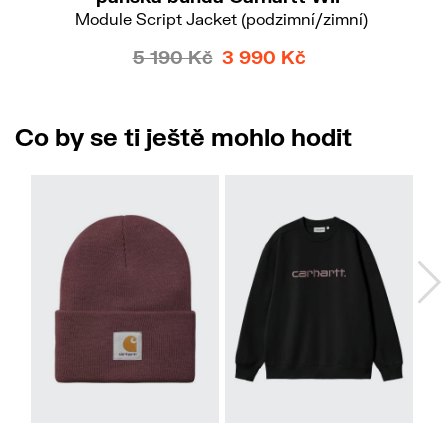
Module Script Jacket (podzimní/zimní)
5 190 Kč
3 990 Kč
Co by se ti ještě mohlo hodit
XS
S
M
L
Do