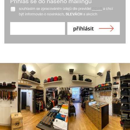
Přihlaš se do našeho mailingu
souhlasím se zpracováním údajů dle pravidel
GDPR
a chci
být informován o novinkách,
SLEVÁCH
a akcích