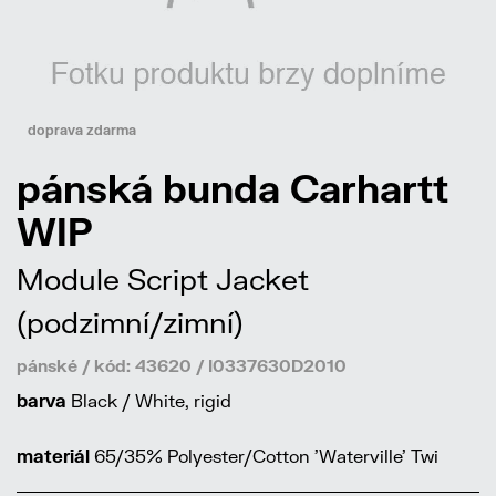
doprava zdarma
pánská bunda Carhartt
WIP
Module Script Jacket
(podzimní/zimní)
pánské / kód: 43620 / I0337630D2010
barva
Black / White, rigid
materiál
65/35% Polyester/Cotton 'Waterville' Twi