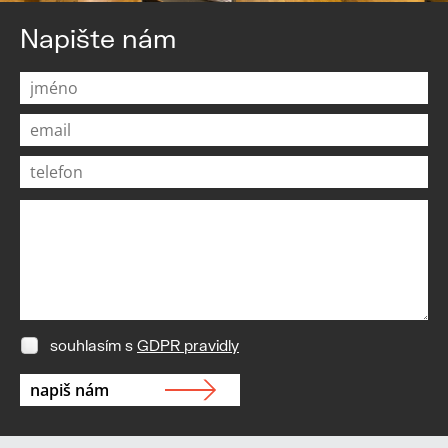
Napište nám
souhlasím s
GDPR pravidly