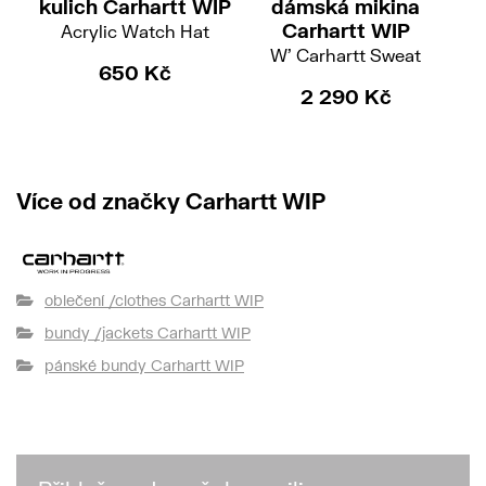
kulich Carhartt WIP
dámská mikina
Carhartt WIP
Acrylic Watch Hat
W' Carhartt Sweat
Hoo
650 Kč
2 290 Kč
Více od značky Carhartt WIP
oblečení /clothes Carhartt WIP
bundy /jackets Carhartt WIP
pánské bundy Carhartt WIP