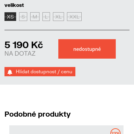
velikost
XS
S
M
L
XL
XXL
5 190 Kč
NA DOTAZ
Hlídat dostupnost / cenu
Podobné produkty
23%