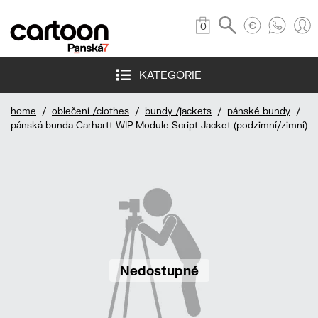
0
KATEGORIE
home
/
oblečení /clothes
/
bundy /jackets
/
pánské bundy
/
pánská bunda Carhartt WIP Module Script Jacket (podzimní/zimní)
Nedostupné