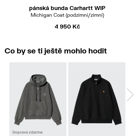
pánská bunda Carhartt WIP
Michigan Coat (podzimní/zimní)
4 950 Kč
Co by se ti ještě mohlo hodit
No
XS
M
XL
XXL
Doprava zdarma
Do