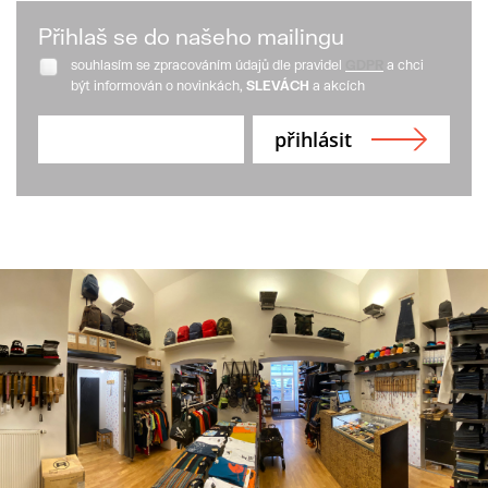
Přihlaš se do našeho mailingu
souhlasím se zpracováním údajů dle pravidel
GDPR
a chci
být informován o novinkách,
SLEVÁCH
a akcích