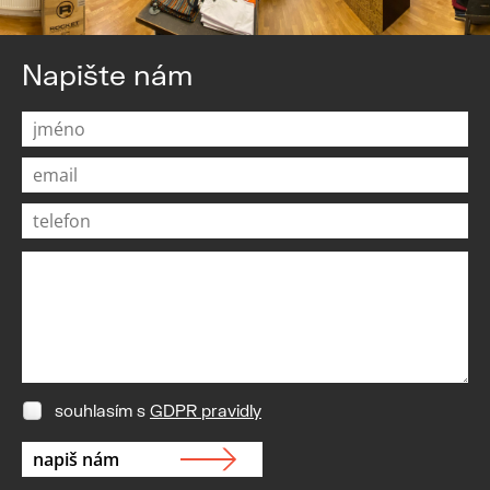
Napište nám
souhlasím s
GDPR pravidly