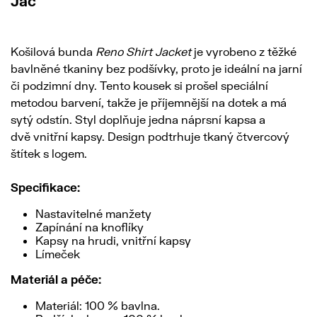
Jac
Košilová bunda
Reno Shirt Jacket
je vyrobeno z těžké
bavlněné tkaniny bez podšívky, proto je ideální na jarní
či podzimní dny. Tento kousek si prošel speciální
metodou barvení, takže je příjemnější na dotek a má
sytý odstín. Styl doplňuje jedna náprsní kapsa a
dvě vnitřní kapsy. Design podtrhuje tkaný čtvercový
štítek s logem.
Specifikace:
Nastavitelné manžety
Zapínání na knoflíky
Kapsy na hrudi, vnitřní kapsy
Límeček
Materiál a péče:
Materiál: 100 % bavlna.