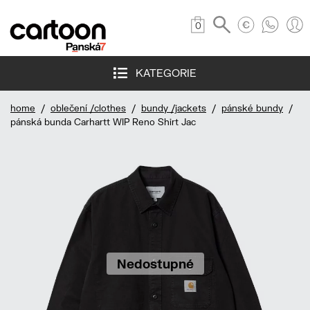
0
KATEGORIE
home
/
oblečení /clothes
/
bundy /jackets
/
pánské bundy
/
pánská bunda Carhartt WIP Reno Shirt Jac
Nedostupné