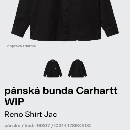
doprava zdarma
pánská bunda Carhartt
WIP
Reno Shirt Jac
pánské / kód: 46307 / I03144789XX03