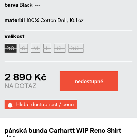
barva
Black, ---
materiál
100% Cotton Drill, 10.1 oz
velikost
XS
S
M
L
XL
XXL
2 890 Kč
NA DOTAZ
Hlídat dostupnost / cenu
pánská bunda Carhartt WIP Reno Shirt