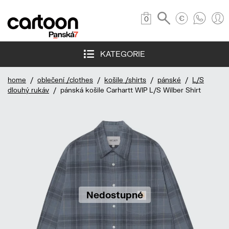
0
KATEGORIE
home
/
oblečení /clothes
/
košile /shirts
/
pánské
/
L/S
dlouhý rukáv
/ pánská košile Carhartt WIP L/S Wilber Shirt
Nedostupné