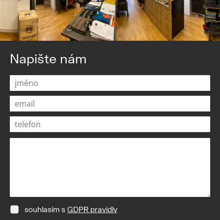
Napište nám
souhlasím s
GDPR pravidly