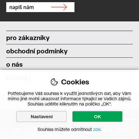
pro zákazníky
obchodní podmínky
o nás
kontakt
Cookies
Potřebujeme Váš souhlas k využití jednotlivých dat, aby Vám
mimo jiné mohli ukazovat informace týkající se Vašich zájmů.
Souhlas udělíte kliknutím na políčko „OK“.
Nastavení
OK
Souhlas můžete odmítnout
zde
.
© 2020 T-Bone s.r.o. – Všechna práva vyhrazena | design
forejt.net
|
fonts.floriankarsten.com