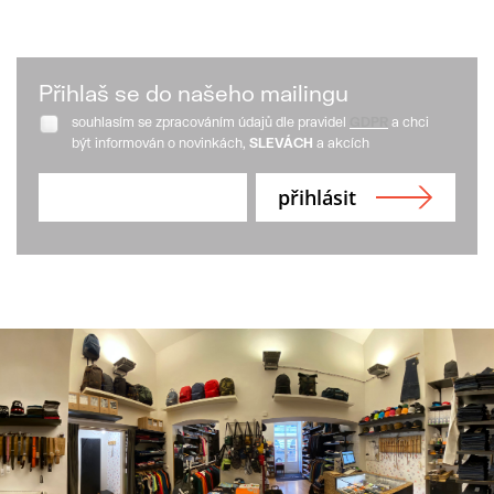
Přihlaš se do našeho mailingu
souhlasím se zpracováním údajů dle pravidel
GDPR
a chci
být informován o novinkách,
SLEVÁCH
a akcích