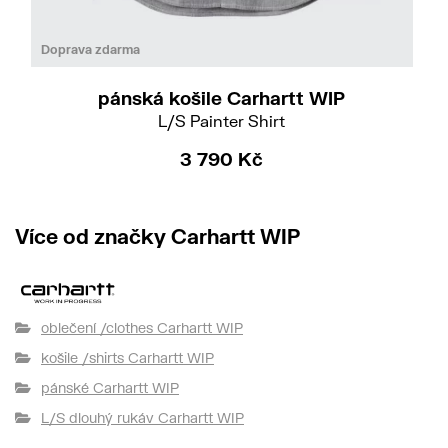
Do
M
L
XL
Doprava zdarma
pánská košile Carhartt WIP
L/S Painter Shirt
3 790 Kč
Více od značky Carhartt WIP
oblečení /clothes Carhartt WIP
košile /shirts Carhartt WIP
pánské Carhartt WIP
L/S dlouhý rukáv Carhartt WIP