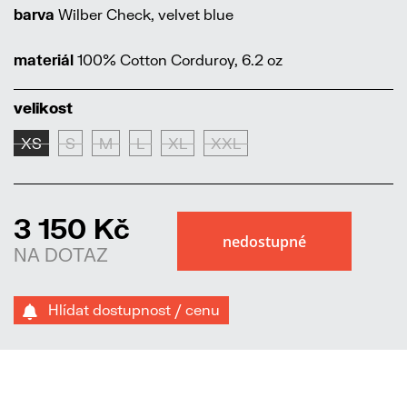
barva
Wilber Check, velvet blue
materiál
100% Cotton Corduroy, 6.2 oz
velikost
XS
S
M
L
XL
XXL
3 150 Kč
NA DOTAZ
Hlídat dostupnost / cenu