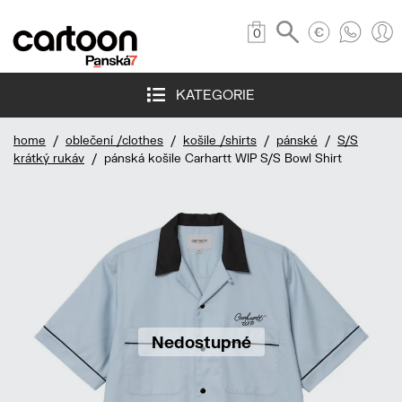
0
KATEGORIE
home
/
oblečení /clothes
/
košile /shirts
/
pánské
/
S/S
krátký rukáv
/ pánská košile Carhartt WIP S/S Bowl Shirt
Nedostupné