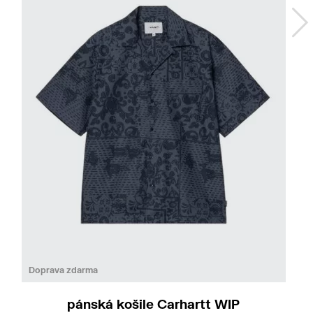
Do
L
Doprava zdarma
pánská košile Carhartt WIP