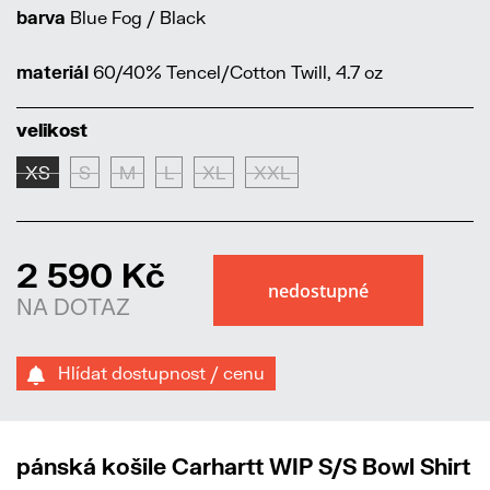
barva
Blue Fog / Black
materiál
60/40% Tencel/Cotton Twill, 4.7 oz
velikost
XS
S
M
L
XL
XXL
2 590 Kč
NA DOTAZ
Hlídat dostupnost / cenu
pánská košile Carhartt WIP S/S Bowl Shirt