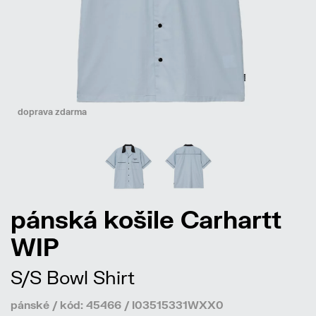
doprava zdarma
pánská košile Carhartt
WIP
S/S Bowl Shirt
pánské / kód: 45466 / I03515331WXX0