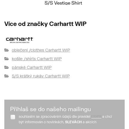
S/S Vestige Shirt
2 590 Kč
Více od značky Carhartt WIP
oblečení /clothes Carhartt WIP
košile /shirts Carhartt WIP
pánské Carhartt WIP
S/S krátký rukáv Carhartt WIP
Přihlaš se do našeho mailingu
souhlasím se zpracováním údajů dle pravidel
GDPR
a chci
být informován o novinkách,
SLEVÁCH
a akcích