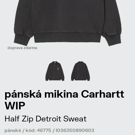
doprava zdarma
pánská mikina Carhartt
WIP
Half Zip Detroit Sweat
pánské / kód: 46775 / I036350890603