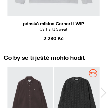
M
L
XL
pánská mikina Carhartt WIP
Carhartt Sweat
2 290 Kč
Co by se ti ještě mohlo hodit
31%