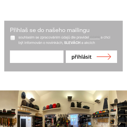
Přihlaš se do našeho mailingu
souhlasím se zpracováním údajů dle pravidel
GDPR
a chci
být informován o novinkách,
SLEVÁCH
a akcích