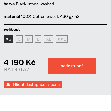
barva
Black, stone washed
materiál
100% Cotton Sweat, 430 g/m2
velikost
XS
S
M
L
XL
XXL
4 190 Kč
NA DOTAZ
Hlídat dostupnost / cenu