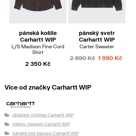
M
XXL
M
pánská košile
pánský svetr
Carhartt WIP
Carhartt WIP
L/S Madison Fine Cord
Carter Sweater
Shirt
2 890 Kč
1 990 Kč
2 350 Kč
3 
Více od značky Carhartt WIP
oblečení /clothes Carhartt WIP
mikiny /sweats Carhartt WIP
pánské bez kapuce Carhartt WIP