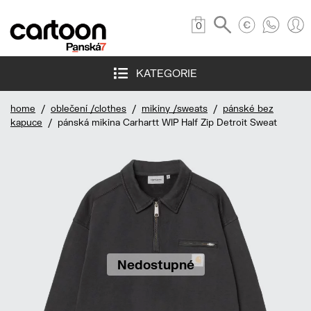
0
KATEGORIE
home
/
oblečení /clothes
/
mikiny /sweats
/
pánské bez
kapuce
/ pánská mikina Carhartt WIP Half Zip Detroit Sweat
Nedostupné