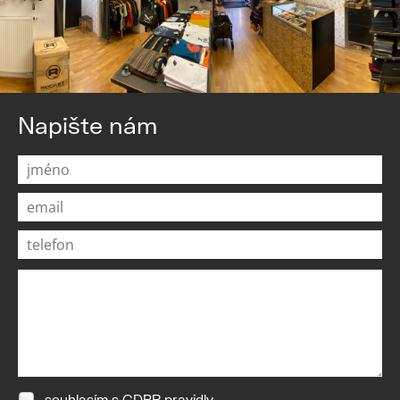
Napište nám
souhlasím s
GDPR pravidly