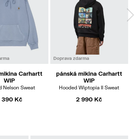
M
M
L
XL
arma
Doprava zdarma
Do
mikina Carhartt
pánská mikina Carhartt
p
WIP
WIP
 Nelson Sweat
Hooded Wiptopia II Sweat
 390 Kč
2 990 Kč