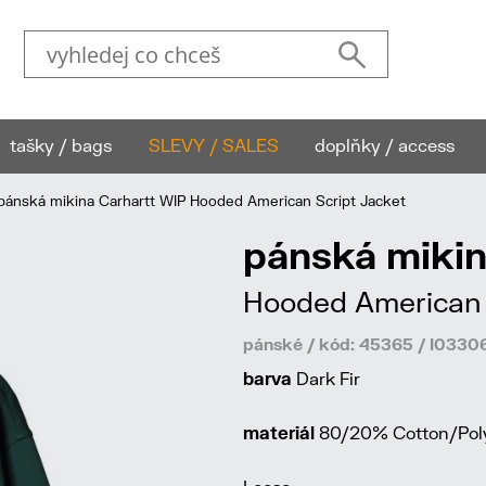
tašky / bags
SLEVY / SALES
doplňky / access
ánská mikina Carhartt WIP Hooded American Script Jacket
pánská mikin
Hooded American 
pánské / kód: 45365 / I03
barva
Dark Fir
materiál
80/20% Cotton/Poly