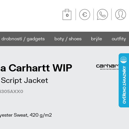
0
drobnosti / gadgets
boty / shoes
brýle
outfity
a Carhartt WIP
Script Jacket
306305AXX0
ester Sweat, 420 g/m2