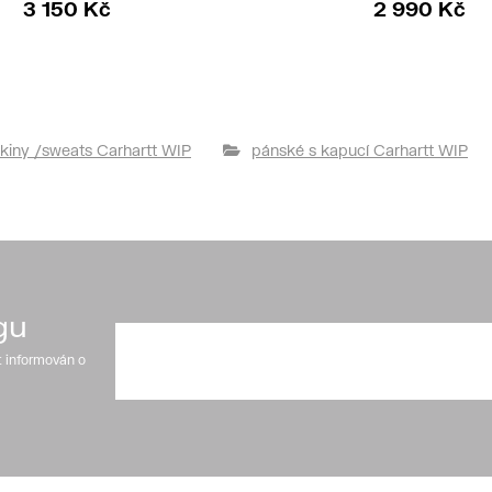
3 150 Kč
2 990 Kč
kiny /sweats Carhartt WIP
pánské s kapucí Carhartt WIP
gu
t informován o