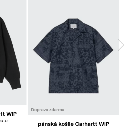
No
Do
L
Doprava zdarma
tt WIP
ater
pánská košile Carhartt WIP