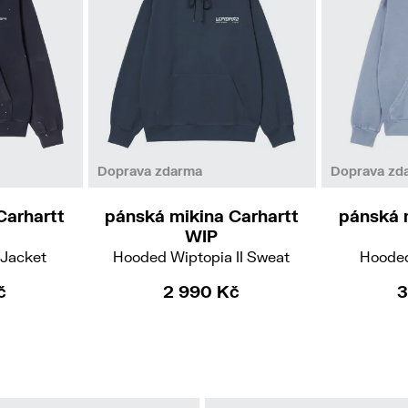
M
L
Doprava zdarma
Doprava zd
Carhartt
pánská mikina Carhartt
pánská 
WIP
 Jacket
Hooded Wiptopia II Sweat
Hooded
č
2 990 Kč
3