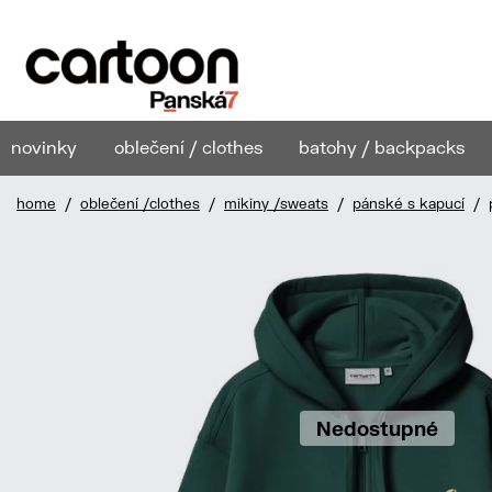
novinky
oblečení / clothes
batohy / backpacks
home
/
oblečení /clothes
/
mikiny /sweats
/
pánské s kapucí
/ p
Nedostupné