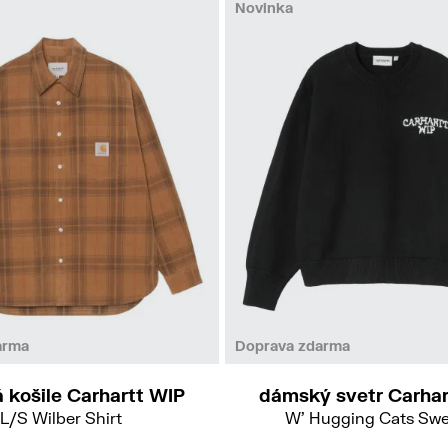
Novinka
L
XS
S
M
arma
Doprava zdarma
 košile Carhartt WIP
dámský svetr Carhar
L/S Wilber Shirt
W' Hugging Cats Swe