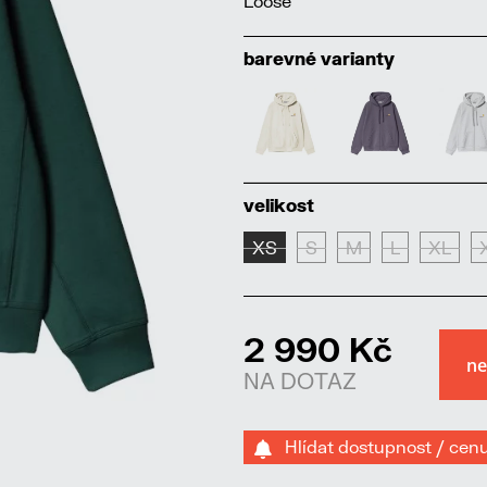
Loose
barevné varianty
velikost
XS
S
M
L
XL
2 990 Kč
NA DOTAZ
Hlídat dostupnost / cen