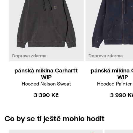
XL
XL
Doprava zdarma
Doprava zdarma
pánská mikina Carhartt
pánská mikina 
WIP
WIP
Hooded Nelson Sweat
Hooded Painter
3 390 Kč
3 990 K
Co by se ti ještě mohlo hodit