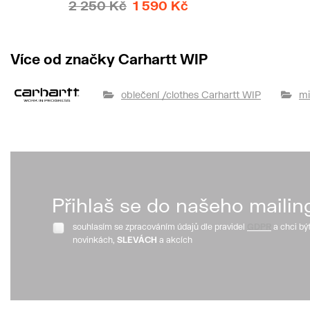
2 250 Kč
1 590 Kč
Více od značky Carhartt WIP
oblečení /clothes Carhartt WIP
mi
Přihlaš se do našeho mailin
souhlasím se zpracováním údajů dle pravidel
GDPR
a chci bý
novinkách,
SLEVÁCH
a akcích