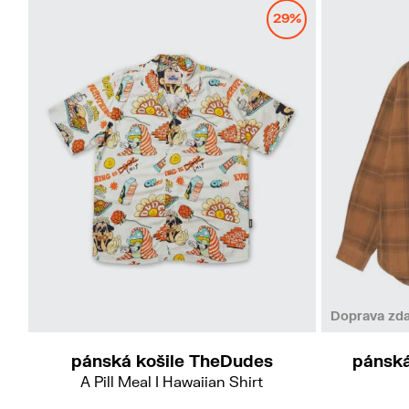
29%
Doprava zd
pánská
pánská košile TheDudes
A Pill Meal I Hawaiian Shirt