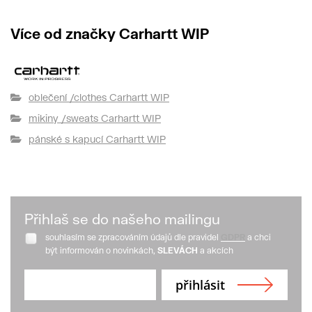
Více od značky Carhartt WIP
oblečení /clothes Carhartt WIP
mikiny /sweats Carhartt WIP
pánské s kapucí Carhartt WIP
Přihlaš se do našeho mailingu
souhlasím se zpracováním údajů dle pravidel
GDPR
a chci
být informován o novinkách,
SLEVÁCH
a akcích