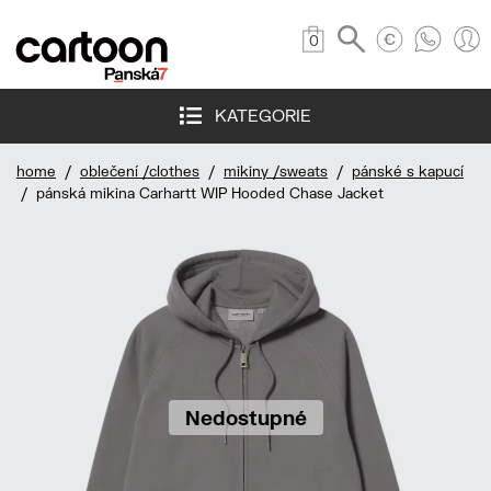
0
KATEGORIE
home
/
oblečení /clothes
/
mikiny /sweats
/
pánské s kapucí
/ pánská mikina Carhartt WIP Hooded Chase Jacket
Nedostupné