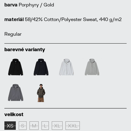
barva
Porphyry / Gold
materiál
58/42% Cotton/Polyester Sweat, 440 g/m2
Regular
barevné varianty
velikost
XS
S
M
L
XL
XXL