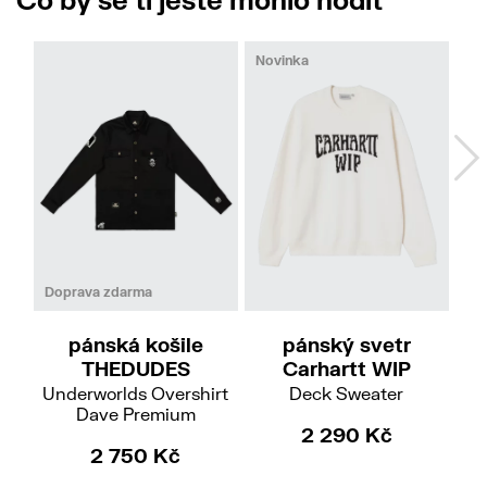
Novinka
L
XL
XL
Do
Doprava zdarma
pánský svetr
pánská košile
Carhartt WIP
THEDUDES
Deck Sweater
Underworlds Overshirt
Dave Premium
2 290 Kč
2 750 Kč