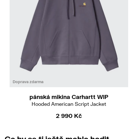
Do
M
XL
Doprava zdarma
pánská mikina Carhartt WIP
Hooded American Script Jacket
2 990 Kč
Co by se ti ještě mohlo hodit