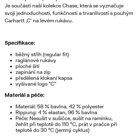
Je součástí naší kolekce Chase, která se vyznačuje
svojí jednoduchostí, funkčností a trvanlivostí s pouhým
Carhartt ‚C‘ na levém rukávu.
Specifikace:
běžný střih (regular fit)
raglánové rukávy
ploché šití
zapínání na zip
předělená klokaní kapsa
vyšívané logo "C"
Materiál a péče:
Materiál: 58 % bavlna, 42 % polyester
Rippung: 4 % elastan, 96 % bavlna
Péče: Nesušit v sušičce, sušit na ramínku,
žehlit při teplotě do 110 °C, prát v pračce při
teplotě do 30 °C (jemný cyklus)