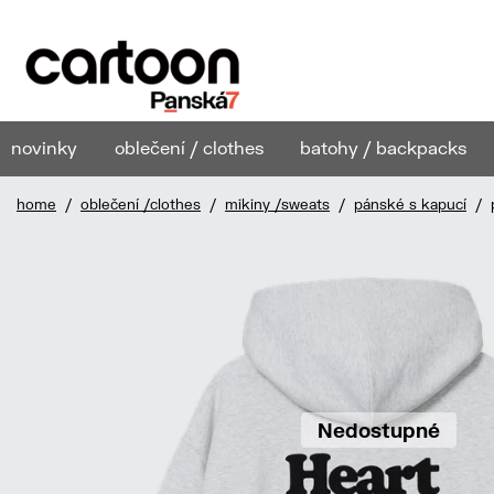
novinky
oblečení / clothes
batohy / backpacks
home
/
oblečení /clothes
/
mikiny /sweats
/
pánské s kapucí
/ p
Nedostupné