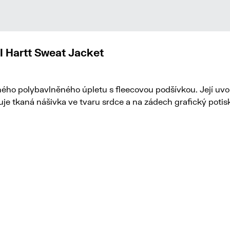
I Hartt Sweat Jacket
aného polybavlněného úpletu s fleecovou podšívkou. Její uv
e tkaná nášivka ve tvaru srdce a na zádech grafický potis