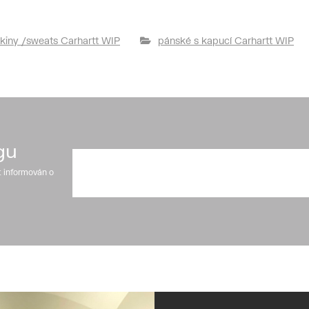
kiny /sweats Carhartt WIP
pánské s kapucí Carhartt WIP
gu
t informován o