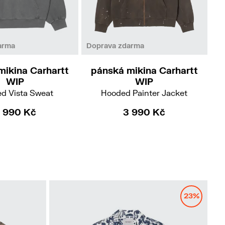
XS
S
M
L
arma
Doprava zdarma
Do
mikina Carhartt
pánská mikina Carhartt
p
WIP
WIP
d Vista Sweat
Hooded Painter Jacket
 990 Kč
3 990 Kč
23%