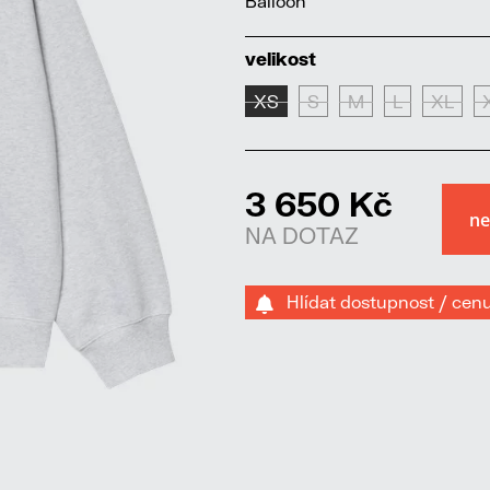
Balloon
velikost
XS
S
M
L
XL
3 650 Kč
NA DOTAZ
Hlídat dostupnost / cen