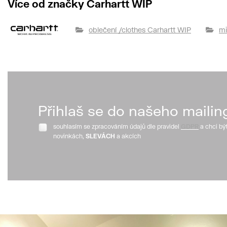
Více od značky Carhartt WIP
oblečení /clothes Carhartt WIP
mi
Přihlaš se do našeho mailin
souhlasím se zpracováním údajů dle pravidel
GDPR
a chci bý
novinkách,
SLEVÁCH
a akcích