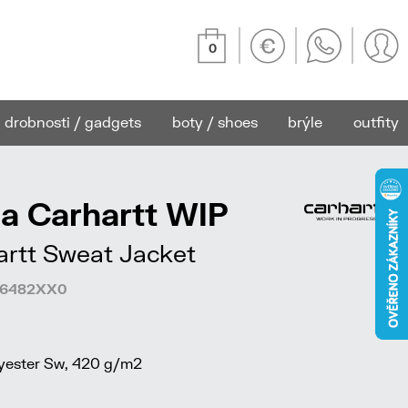
0
drobnosti / gadgets
boty / shoes
brýle
outfity
a Carhartt WIP
artt Sweat Jacket
176482XX0
ester Sw, 420 g/m2