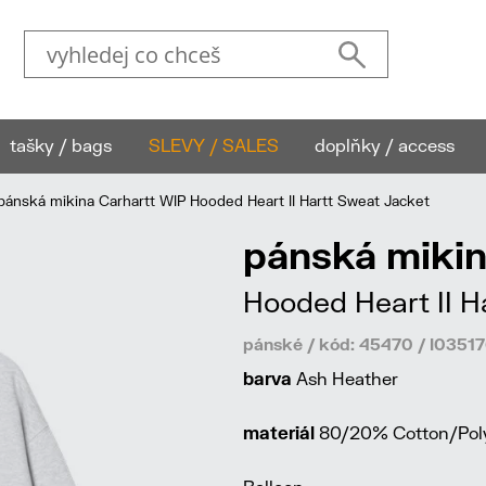
tašky / bags
SLEVY / SALES
doplňky / access
ánská mikina Carhartt WIP Hooded Heart II Hartt Sweat Jacket
pánská mikin
Hooded Heart II H
pánské / kód: 45470 / I035
barva
Ash Heather
materiál
80/20% Cotton/Poly