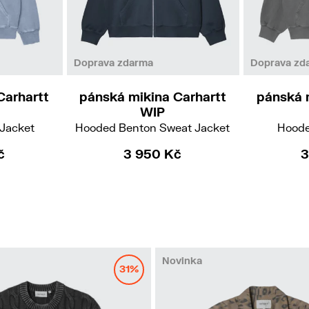
L
Doprava zdarma
Doprava zd
Carhartt
pánská mikina Carhartt
pánská 
WIP
Jacket
Hooded Benton Sweat Jacket
Hoode
č
3 950 Kč
3
Novinka
31%