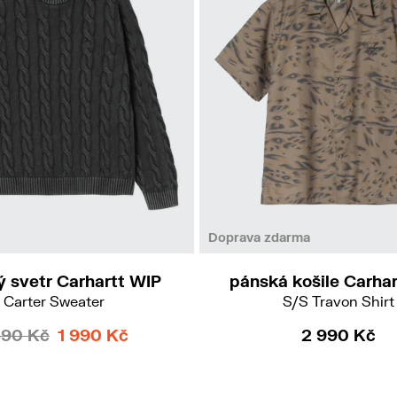
M
S
M
XL
Doprava zdarma
 svetr Carhartt WIP
pánská košile Carha
Carter Sweater
S/S Travon Shirt
890 Kč
1 990 Kč
2 990 Kč