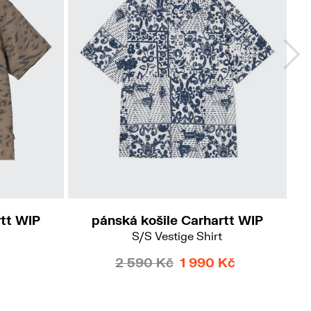
M
rtt WIP
pánská košile Carhartt WIP
S/S Vestige Shirt
2 590 Kč
1 990 Kč