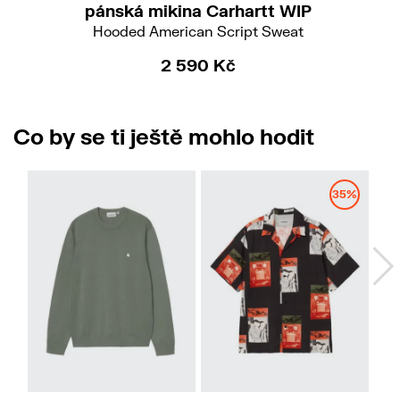
pánská mikina Carhartt WIP
Hooded American Script Sweat
2 590 Kč
Co by se ti ještě mohlo hodit
35%
M
L
M
L
XL
XXL
Do