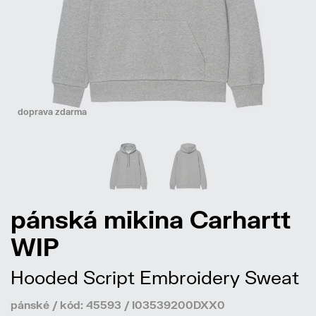
doprava zdarma
pánská mikina Carhartt
WIP
Hooded Script Embroidery Sweat
pánské / kód: 45593 / I03539200DXX0