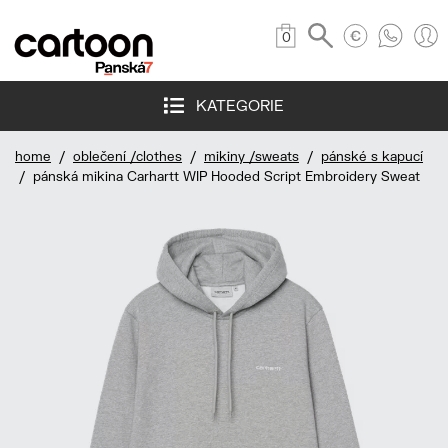
0
KATEGORIE
home
/
oblečení /clothes
/
mikiny /sweats
/
pánské s kapucí
/ pánská mikina Carhartt WIP Hooded Script Embroidery Sweat