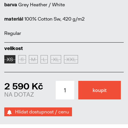
barva
Grey Heather / White
materiál
100% Cotton Sw, 420 g/m2
Regular
velikost
XS
S
M
L
XL
XXL
2 590 Kč
NA DOTAZ
Hlídat dostupnost / cenu