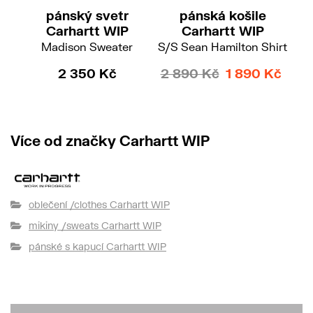
pánský svetr
pánská košile
Carhartt WIP
Carhartt WIP
Madison Sweater
S/S Sean Hamilton Shirt
2 350 Kč
2 890 Kč
1 890 Kč
Více od značky Carhartt WIP
oblečení /clothes Carhartt WIP
mikiny /sweats Carhartt WIP
pánské s kapucí Carhartt WIP