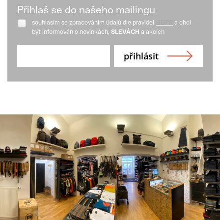
Přihlaš se do našeho mailingu
souhlasím se zpracováním údajů dle pravidel
GDPR
a chci
být informován o novinkách,
SLEVÁCH
a akcích