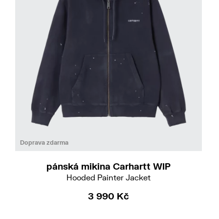
Do
XL
Doprava zdarma
pánská mikina Carhartt WIP
Hooded Painter Jacket
3 990 Kč