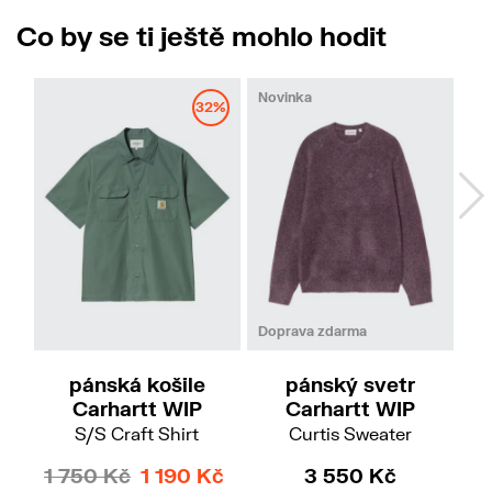
Co by se ti ještě mohlo hodit
Novinka
32%
M
L
XL
Doprava zdarma
Do
pánská košile
pánský svetr
Carhartt WIP
Carhartt WIP
S/S Craft Shirt
Curtis Sweater
1 750 Kč
1 190 Kč
3 550 Kč