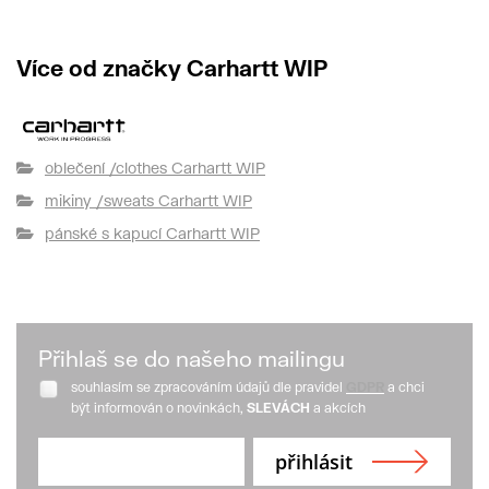
Více od značky Carhartt WIP
oblečení /clothes Carhartt WIP
mikiny /sweats Carhartt WIP
pánské s kapucí Carhartt WIP
Přihlaš se do našeho mailingu
souhlasím se zpracováním údajů dle pravidel
GDPR
a chci
být informován o novinkách,
SLEVÁCH
a akcích