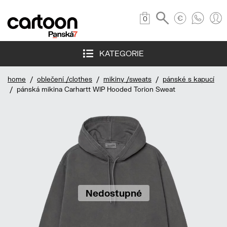
0
KATEGORIE
home
/
oblečení /clothes
/
mikiny /sweats
/
pánské s kapucí
/ pánská mikina Carhartt WIP Hooded Torion Sweat
Nedostupné