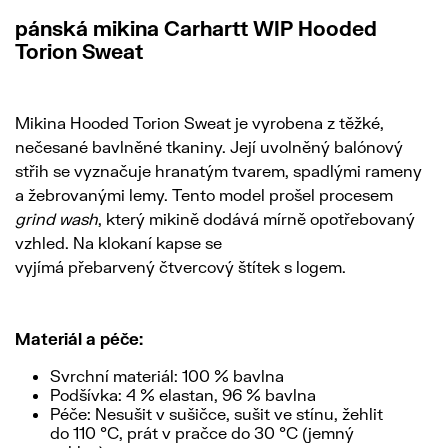
pánská mikina Carhartt WIP Hooded
Torion Sweat
Mikina Hooded Torion Sweat je vyrobena z těžké,
nečesané bavlněné tkaniny. Její uvolněný balónový
střih se vyznačuje hranatým tvarem, spadlými rameny
a žebrovanými lemy. Tento model prošel procesem
grind wash
, který mikině dodává mírně opotřebovaný
vzhled. Na klokaní kapse se
vyjímá přebarvený čtvercový štítek s logem.
Materiál a péče:
Svrchní materiál: 100 % bavlna
Podšívka: 4 % elastan, 96 % bavlna
Péče: Nesušit v sušičce, sušit ve stínu, žehlit
do 110 °C, prát v pračce do 30 °C (jemný