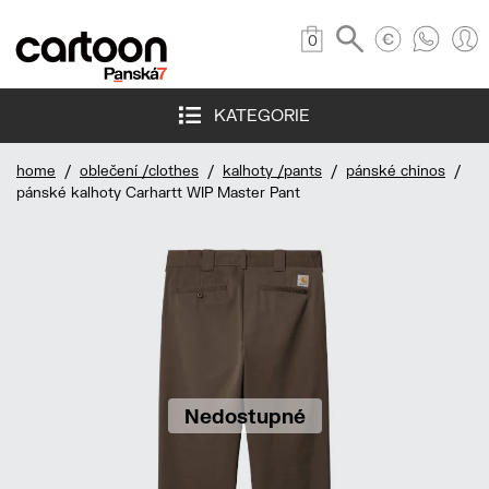
0
KATEGORIE
home
/
oblečení /clothes
/
kalhoty /pants
/
pánské chinos
/
pánské kalhoty Carhartt WIP Master Pant
Nedostupné