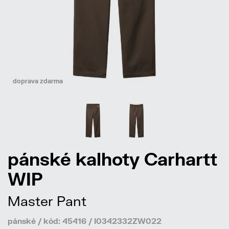
doprava zdarma
pánské kalhoty Carhartt
WIP
Master Pant
pánské / kód: 45416 / I0342332ZW022