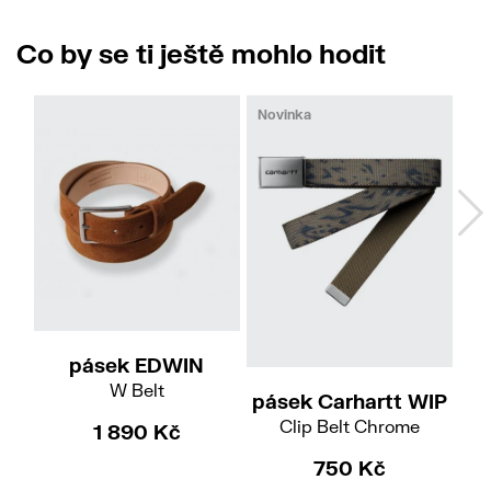
Co by se ti ještě mohlo hodit
Novinka
M
pásek EDWIN
W Belt
pásek Carhartt WIP
pá
Clip Belt Chrome
1 890 Kč
750 Kč