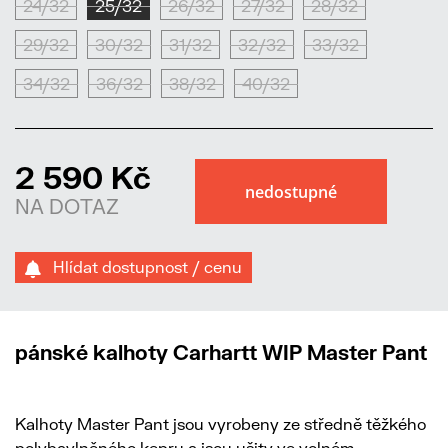
24/32
25/32
26/32
27/32
28/32
29/32
30/32
31/32
32/32
33/32
34/32
36/32
38/32
40/32
2 590 Kč
NA DOTAZ
Hlídat dostupnost / cenu
pánské kalhoty Carhartt WIP Master Pant
Kalhoty Master Pant jsou vyrobeny ze středně těžkého
polybavlněného kepru a jsou ušity ve volném,