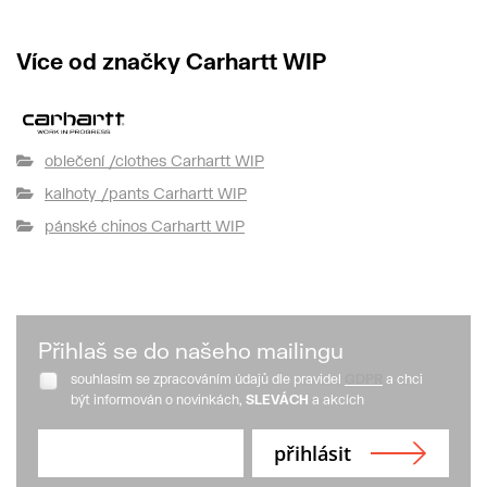
Více od značky Carhartt WIP
oblečení /clothes Carhartt WIP
kalhoty /pants Carhartt WIP
pánské chinos Carhartt WIP
Přihlaš se do našeho mailingu
souhlasím se zpracováním údajů dle pravidel
GDPR
a chci
být informován o novinkách,
SLEVÁCH
a akcích