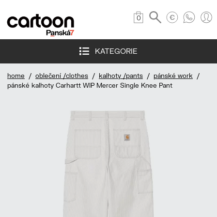
0
KATEGORIE
home
/
oblečení /clothes
/
kalhoty /pants
/
pánské work
/
pánské kalhoty Carhartt WIP Mercer Single Knee Pant