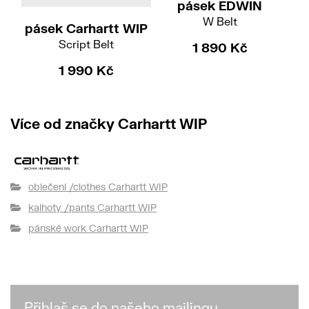
pásek EDWIN
W Belt
pásek Carhartt WIP
pá
Script Belt
1 890 Kč
1 990 Kč
Více od značky Carhartt WIP
oblečení /clothes Carhartt WIP
kalhoty /pants Carhartt WIP
pánské work Carhartt WIP
Přihlaš se do našeho mailingu