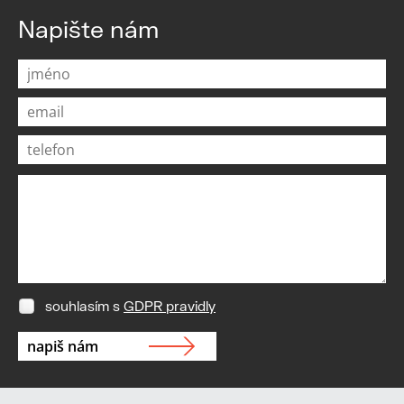
Napište nám
souhlasím s
GDPR pravidly