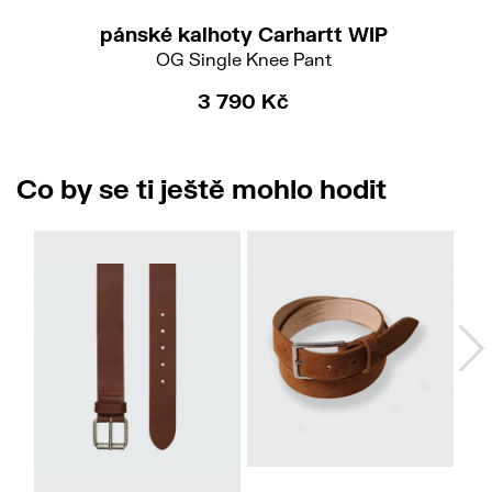
pánské kalhoty Carhartt WIP
OG Single Knee Pant
3 790 Kč
Co by se ti ještě mohlo hodit
M
M
L