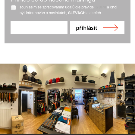
souhlasím se zpracováním údajů dle pravidel
GDPR
a chci
být informován o novinkách,
SLEVÁCH
a akcích