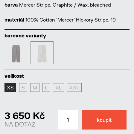
barva
Mercer Stripe, Graphite / Wax, bleached
materiál
100% Cotton 'Mercer' Hickory Stripe, 10
barevné varianty
velikost
XS
S
M
L
XL
XXL
3 650 Kč
NA DOTAZ