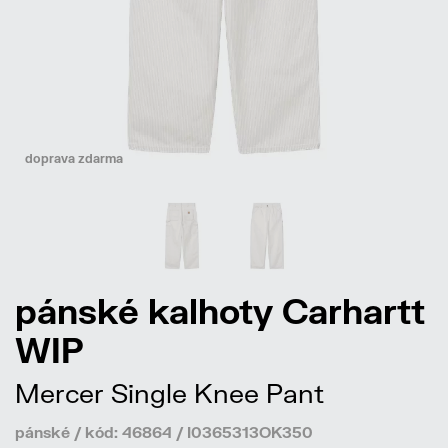
doprava zdarma
pánské kalhoty Carhartt
WIP
Mercer Single Knee Pant
pánské / kód: 46864 / I0365313OK350