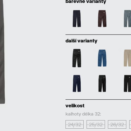
barevné varianty
další varianty
velikost
kalhoty délka 32:
24/32
25/32
26/32