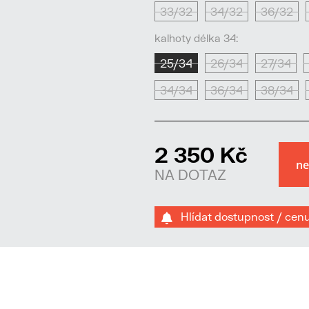
33/32
34/32
36/32
kalhoty délka 34:
25/34
26/34
27/34
34/34
36/34
38/34
2 350 Kč
NA DOTAZ
Hlídat dostupnost / cen