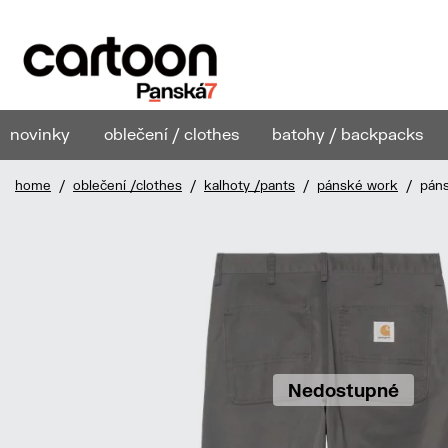
novinky
oblečení / clothes
batohy / backpacks
home
/
oblečení /clothes
/
kalhoty /pants
/
pánské work
/ pánsk
Nedostupné