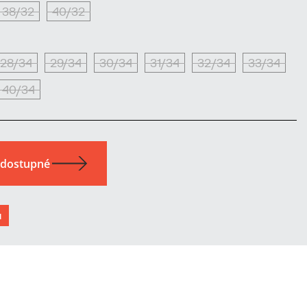
38/32
40/32
28/34
29/34
30/34
31/34
32/34
33/34
40/34
u