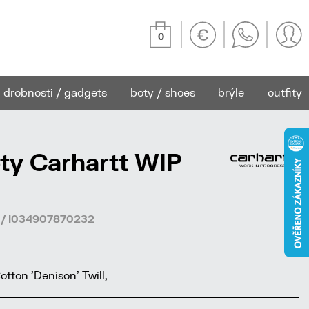
0
drobnosti / gadgets
boty / shoes
brýle
outfity
ty Carhartt WIP
8 / I034907870232
ton 'Denison' Twill,