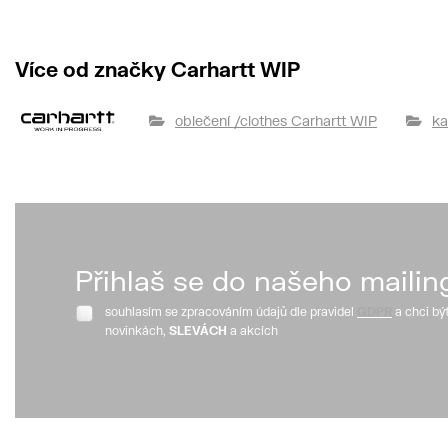
Více od značky Carhartt WIP
oblečení /clothes Carhartt WIP
ka
Přihlaš se do našeho mailin
souhlasím se zpracováním údajů dle pravidel
GDPR
a chci bý
novinkách,
SLEVÁCH
a akcích