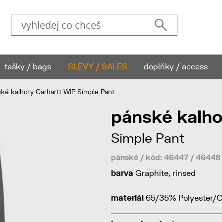
tašky / bags
SLEVY / SALES
doplňky / access
é kalhoty Carhartt WIP Simple Pant
pánské kalho
Simple Pant
pánské / kód: 46447 / 4644
barva
Graphite, rinsed
materiál
65/35% Polyester/Cot