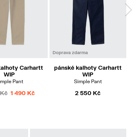
26/32
33/32
34/32
36/32
Doprava zdarma
Do
alhoty Carhartt
pánské kalhoty Carhartt
p
WIP
WIP
imple Pant
Simple Pant
 Kč
1 490 Kč
2 550 Kč