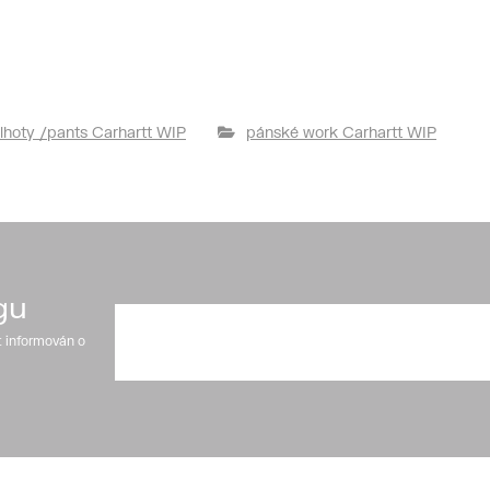
lhoty /pants Carhartt WIP
pánské work Carhartt WIP
gu
t informován o