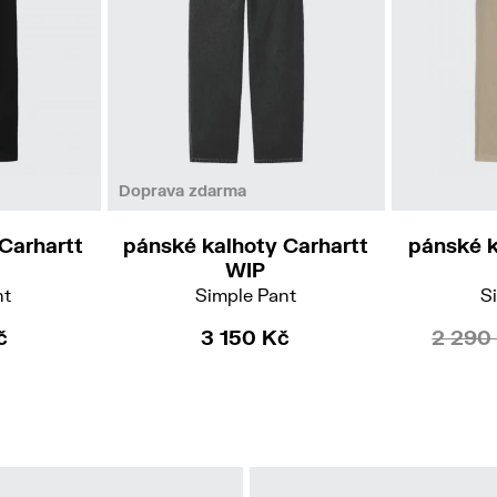
30/32
31/32
32/32
33/32
Doprava zdarma
Carhartt
pánské kalhoty Carhartt
pánské k
WIP
nt
Simple Pant
S
č
3 150 Kč
2 290