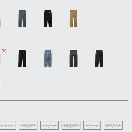
%
27/32
28/32
29/32
30/32
31/32
32/32