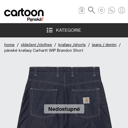
0
KATEGORIE
home
/
oblečení /clothes
/
kraťasy /shorts
/
jeans / denim
/
pánské kraťasy Carhartt WIP Brandon Short
Nedostupné