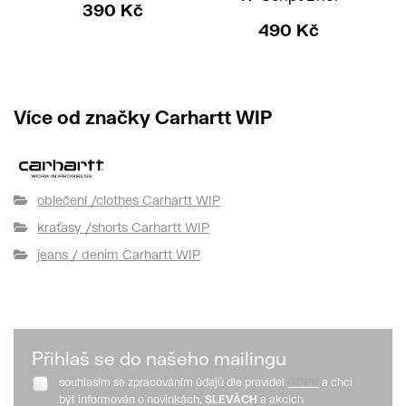
390 Kč
490 Kč
Více od značky Carhartt WIP
oblečení /clothes Carhartt WIP
kraťasy /shorts Carhartt WIP
jeans / denim Carhartt WIP
Přihlaš se do našeho mailingu
souhlasím se zpracováním údajů dle pravidel
GDPR
a chci
být informován o novinkách,
SLEVÁCH
a akcích