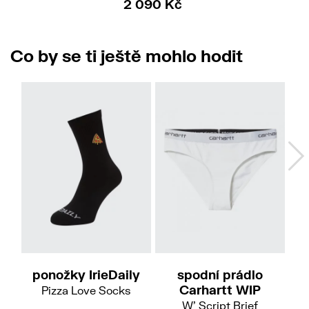
2 090 Kč
Co by se ti ještě mohlo hodit
L-XL
L
ponožky IrieDaily
spodní prádlo
p
Carhartt WIP
Pizza Love Socks
W' Script Brief
D