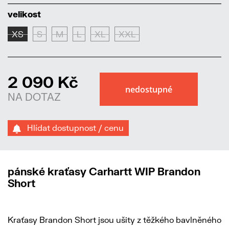
velikost
XS
S
M
L
XL
XXL
2 090 Kč
NA DOTAZ
Hlídat dostupnost / cenu
pánské kraťasy Carhartt WIP Brandon
Short
Kraťasy Brandon Short jsou ušity z těžkého bavlněného