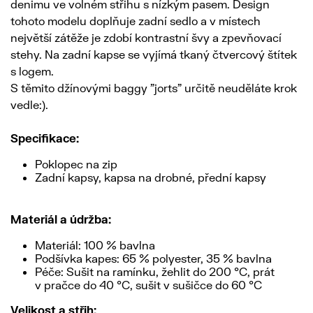
denimu ve volném střihu s nízkým pasem. Design
tohoto modelu doplňuje zadní sedlo a v místech
největší zátěže je zdobí kontrastní švy a zpevňovací
stehy. Na zadní kapse se vyjímá tkaný čtvercový štítek
s logem.
S těmito džínovými baggy "jorts" určitě neuděláte krok
vedle:).
Specifikace:
Poklopec na zip
Zadní kapsy, kapsa na drobné, přední kapsy
Materiál a údržba:
Materiál: 100 % bavlna
Podšívka kapes: 65 % polyester, 35 % bavlna
Péče: Sušit na ramínku, žehlit do 200 °C, prát
v pračce do 40 °C, sušit v sušičce do 60 °C
Velikost a střih: