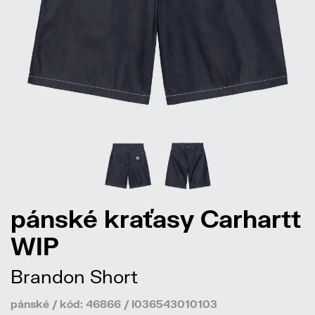
pánské kraťasy Carhartt
WIP
Brandon Short
pánské / kód: 46866 / I036543010103