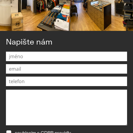
Napište nám
souhlasím s
GDPR pravidly