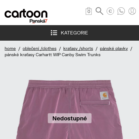
0
KATEGORIE
home
/
oblečení /clothes
/
kraťasy /shorts
/
pánské plavky
/
pánské kraťasy Carhartt WIP Canby Swim Trunks
Nedostupné