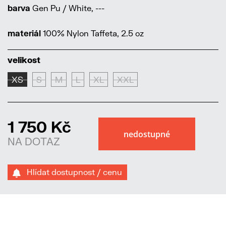
barva
Gen Pu / White, ---
materiál
100% Nylon Taffeta, 2.5 oz
velikost
XS
S
M
L
XL
XXL
1 750 Kč
NA DOTAZ
Hlídat dostupnost / cenu