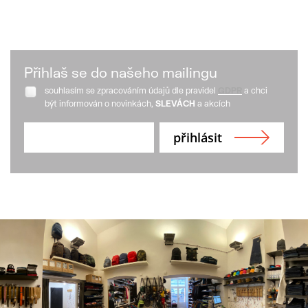
Přihlaš se do našeho mailingu
souhlasím se zpracováním údajů dle pravidel
GDPR
a chci
být informován o novinkách,
SLEVÁCH
a akcích