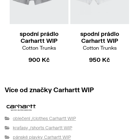
XS
S
M
L
XL
XXL
M
L
XL
spodní prádlo
spodní prádlo
po
Carhartt WIP
Carhartt WIP
Chr
Cotton Trunks
Cotton Trunks
900 Kč
950 Kč
Více od značky Carhartt WIP
oblečení /clothes Carhartt WIP
kraťasy /shorts Carhartt WIP
pánské plavky Carhartt WIP