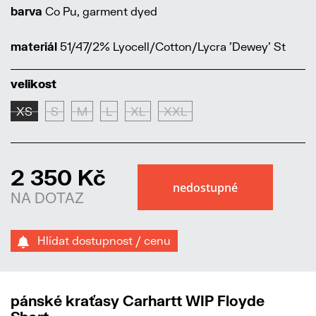
barva
Co Pu, garment dyed
materiál
51/47/2% Lyocell/Cotton/Lycra 'Dewey' St
velikost
XS
S
M
L
XL
XXL
2 350 Kč
NA DOTAZ
Hlídat dostupnost / cenu
pánské kraťasy Carhartt WIP Floyde