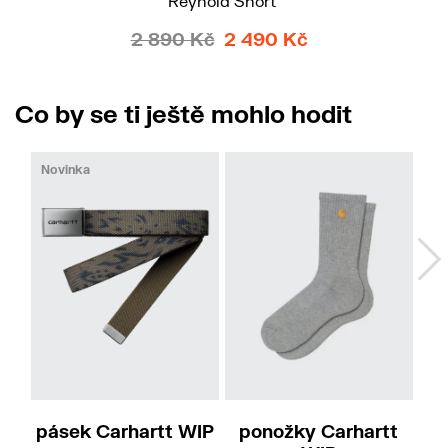
Reynold Short
2 890 Kč
2 490 Kč
Co by se ti ještě mohlo hodit
Novinka
pásek Carhartt WIP
ponožky Carhartt
p