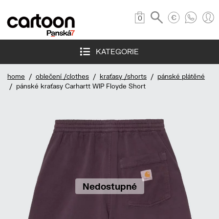
0
KATEGORIE
home
/
oblečení /clothes
/
kraťasy /shorts
/
pánské plátěné
/ pánské kraťasy Carhartt WIP Floyde Short
Nedostupné