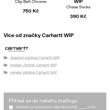
WIP
Clip Belt Chrome
Chase Socks
750 Kč
390 Kč
Více od značky Carhartt WIP
oblečení /clothes Carhartt WIP
kraťasy /shorts Carhartt WIP
pánské plátěné Carhartt WIP
Přihlaš se do našeho mailingu
souhlasím se zpracováním údajů dle pravidel
GDPR
a chci