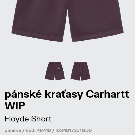
pánské kraťasy Carhartt
WIP
Floyde Short
pánské / kód: 46418 / I0348173J1GD0