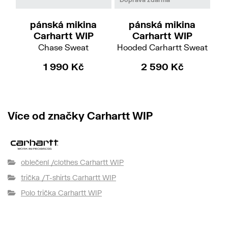
pánská mikina
pánská mikina
Carhartt WIP
Carhartt WIP
Chase Sweat
Hooded Carhartt Sweat
1 990 Kč
2 590 Kč
2 
Více od značky Carhartt WIP
oblečení /clothes Carhartt WIP
trička /T-shirts Carhartt WIP
Polo trička Carhartt WIP