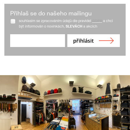
Přihlaš se do našeho mailingu
souhlasím se zpracováním údajů dle pravidel
GDPR
a chci
být informován o novinkách,
SLEVÁCH
a akcích