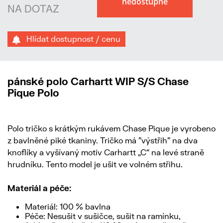
NA DOTAZ
Hlídat dostupnost / cenu
pánské polo Carhartt WIP S/S Chase
Pique Polo
Polo tričko s krátkým rukávem Chase Pique je vyrobeno
z bavlněné piké tkaniny. Tričko má "výstřih" na dva
knoflíky a vyšívaný motiv Carhartt „C“ na levé straně
hrudníku. Tento model je ušit ve volném střihu.
Materiál a péče:
Materiál: 100 % bavlna
Péče: Nesušit v sušičce, sušit na ramínku,