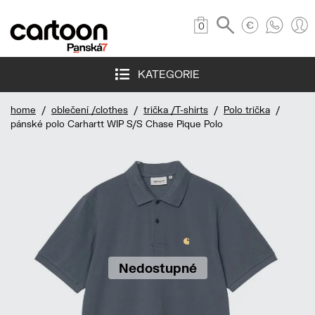
0
KATEGORIE
home
/
oblečení /clothes
/
trička /T-shirts
/
Polo trička
/
pánské polo Carhartt WIP S/S Chase Pique Polo
Nedostupné