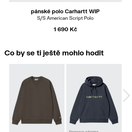
pánské polo Carhartt WIP
S/S American Script Polo
1 690 Kč
Co by se ti ještě mohlo hodit
M
L
XL
L
Doprava zdarma