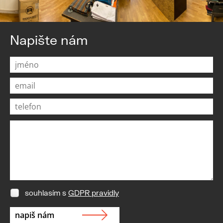
Napište nám
souhlasím s
GDPR pravidly