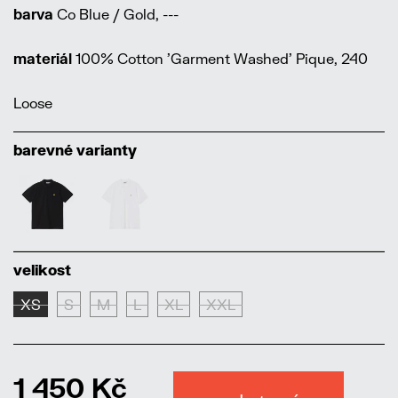
barva
Co Blue / Gold, ---
materiál
100% Cotton 'Garment Washed' Pique, 240
Loose
barevné varianty
velikost
XS
S
M
L
XL
XXL
1 450 Kč