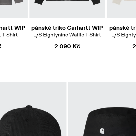
L
hartt WIP
pánské triko Carhartt WIP
pánské tr
 T-Shirt
L/S Eightynine Waffle T-Shirt
L/S Eighty
č
2 090 Kč
2