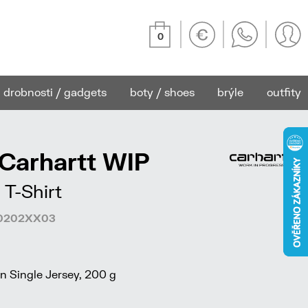
0
drobnosti / gadgets
boty / shoes
brýle
outfity
 Carhartt WIP
 T-Shirt
600202XX03
 Single Jersey, 200 g