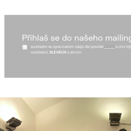
Přihlaš se do našeho mailin
souhlasím se zpracováním údajů dle pravidel
GDPR
a chci bý
novinkách,
SLEVÁCH
a akcích