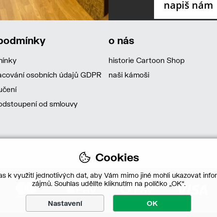
 podmínky
o nás
mínky
historie Cartoon Shop
acování osobních údajů GDPR
naši kámoši
učení
dstoupení od smlouvy
Cookies
s k využití jednotlivých dat, aby Vám mimo jiné mohli ukazovat infor
zájmů. Souhlas udělíte kliknutím na políčko „OK“.
Nastavení
OK