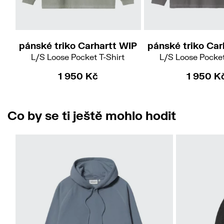
S
L
S
M
X
pánské triko Carhartt WIP
pánské triko Car
L/S Loose Pocket T-Shirt
L/S Loose Pocket
1 950 Kč
1 950 K
Co by se ti ještě mohlo hodit