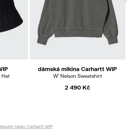
S
M
Do
WIP
dámská mikina Carhartt WIP
 Hat
W' Nelson Sweatshirt
2 490 Kč
dlouhý rukáv Carhartt WIP