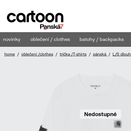
novinky
oblečení / clothes
batohy / backpacks
home
/
oblečení /clothes
/
trička /T-shirts
/
pánská
/
L/S dlouh
Nedostupné