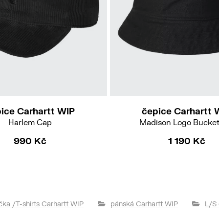
XS-S
M-L
ice Carhartt WIP
čepice Carhartt 
Harlem Cap
Madison Logo Bucket
990 Kč
1 190 Kč
ička /T-shirts Carhartt WIP
pánská Carhartt WIP
L/S 