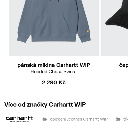
M
L
XL
pánská mikina Carhartt WIP
čep
Hooded Chase Sweat
2 290 Kč
Více od značky Carhartt WIP
oblečení /clothes Carhartt WIP
tr