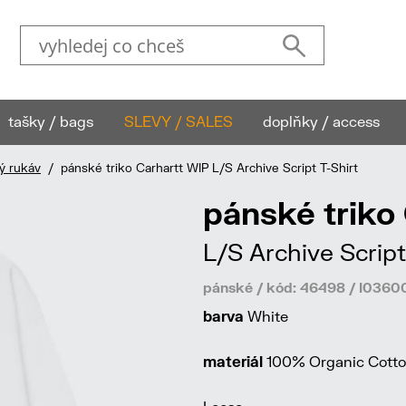
tašky / bags
SLEVY / SALES
doplňky / access
ý rukáv
/ pánské triko Carhartt WIP L/S Archive Script T-Shirt
pánské triko
L/S Archive Script
pánské / kód: 46498 / I03
barva
White
materiál
100% Organic Cotton