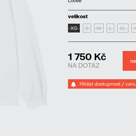
Loose
velikost
XS
S
M
L
XL
1 750 Kč
NA DOTAZ
Hlídat dostupnost / cen