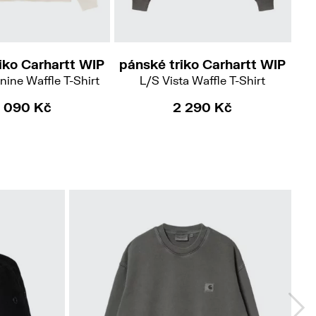
M
L
M
iko Carhartt WIP
pánské triko Carhartt WIP
pá
nine Waffle T-Shirt
L/S Vista Waffle T-Shirt
 090 Kč
2 290 Kč
No