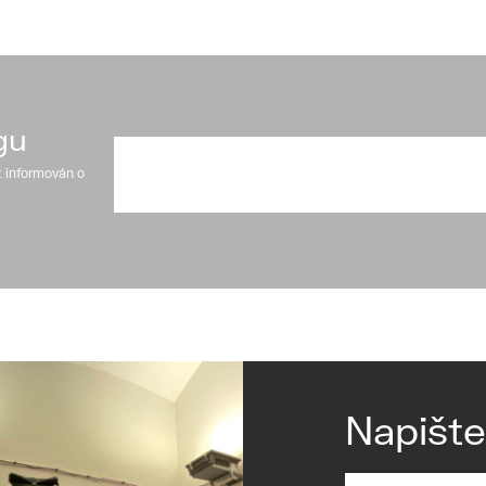
gu
t informován o
Napišt