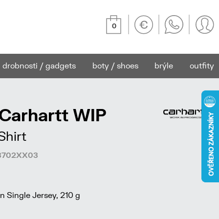
0
drobnosti / gadgets
boty / shoes
brýle
outfity
 Carhartt WIP
Shirt
623702XX03
 Single Jersey, 210 g