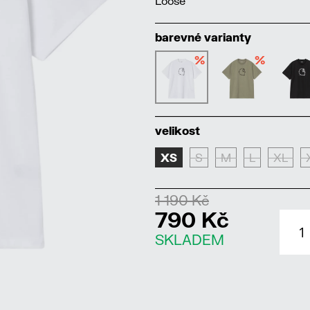
Loose
barevné varianty
%
%
velikost
XS
S
M
L
XL
1 190 Kč
790 Kč
SKLADEM