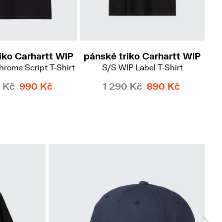
S
iko Carhartt WIP
pánské triko Carhartt WIP
pá
hrome Script T-Shirt
S/S WIP Label T-Shirt
 Kč
990 Kč
1 290 Kč
890 Kč