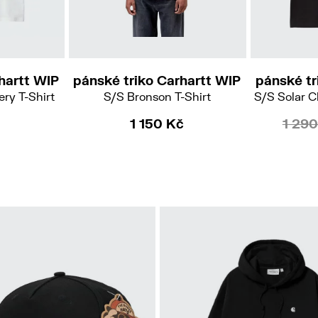
L
S
L
XL
hartt WIP
pánské triko Carhartt WIP
pánské tr
ry T-Shirt
S/S Bronson T-Shirt
S/S Solar C
1 150 Kč
1 290