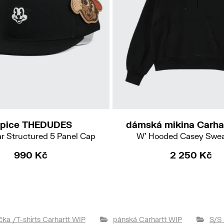
XS
S
epice THEDUDES
dámská mikina Carha
ear Structured 5 Panel Cap
W' Hooded Casey Swea
990 Kč
2 250 Kč
ička /T-shirts Carhartt WIP
pánská Carhartt WIP
S/S 