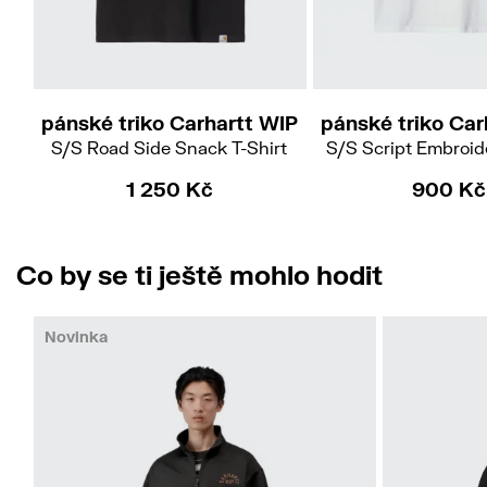
S
M
L
XL
XXL
M
L
X
pánské triko Carhartt WIP
pánské triko Car
S/S Road Side Snack T-Shirt
S/S Script Embroide
1 250 Kč
900 Kč
Co by se ti ještě mohlo hodit
Novinka