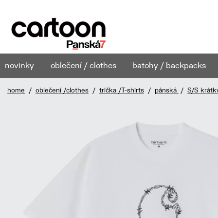
novinky
oblečení / clothes
batohy / backpacks
home
/
oblečení /clothes
/
trička /T-shirts
/
pánská
/
S/S krátk