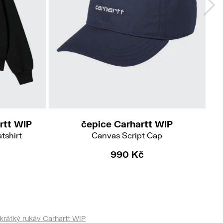
rtt WIP
čepice Carhartt WIP
tshirt
Canvas Script Cap
990 Kč
krátký rukáv Carhartt WIP