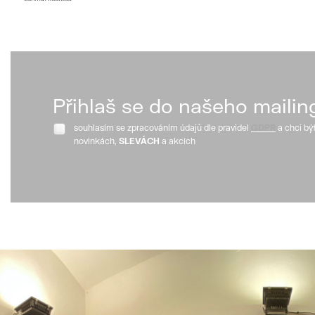
Přihlaš se do našeho mailin
souhlasím se zpracováním údajů dle pravidel
GDPR
a chci bý
novinkách,
SLEVÁCH
a akcích