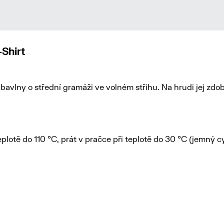
Shirt
avlny o střední gramáži ve volném střihu. Na hrudi jej zdobí
teplotě do 110 °C, prát v pračce při teplotě do 30 °C (jemný c