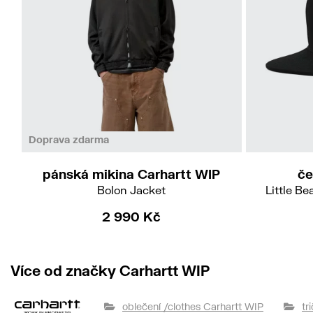
S
M
Doprava zdarma
pánská mikina Carhartt WIP
č
Bolon Jacket
Little B
2 990 Kč
Více od značky Carhartt WIP
oblečení /clothes Carhartt WIP
tr