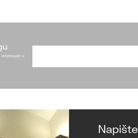
gu
t informován o
Napišt