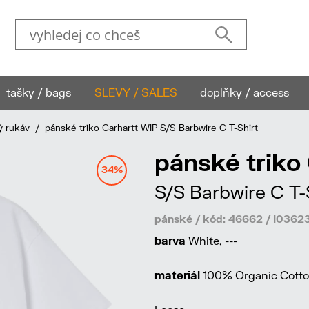
tašky / bags
SLEVY / SALES
doplňky / access
ý rukáv
/ pánské triko Carhartt WIP S/S Barbwire C T-Shirt
pánské triko
34%
S/S Barbwire C T-
pánské / kód: 46662 / I03
barva
White, ---
materiál
100% Organic Cotton