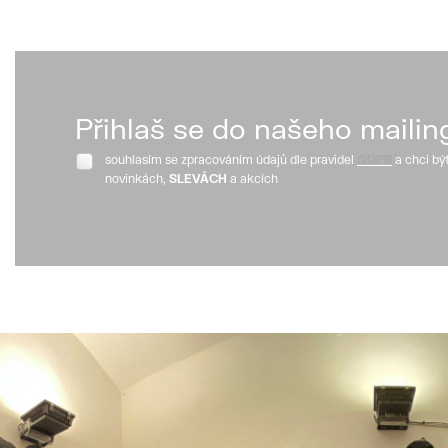
Přihlaš se do našeho mailin
souhlasím se zpracováním údajů dle pravidel
GDPR
a chci bý
novinkách,
SLEVÁCH
a akcích