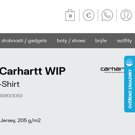
0
drobnosti / gadgets
boty / shoes
brýle
outfity
 Carhartt WIP
-Shirt
1793KVXX0
 Jersey, 205 g/m2