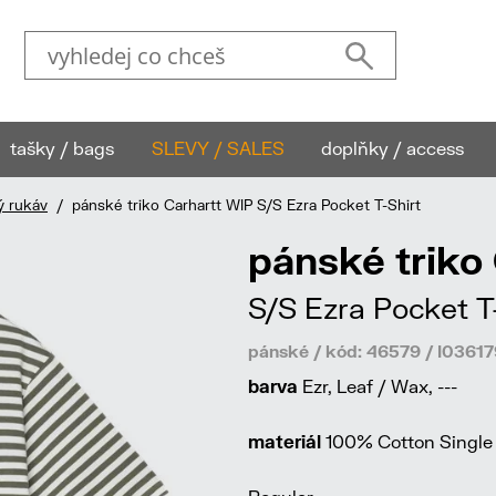
tašky / bags
SLEVY / SALES
doplňky / access
ý rukáv
/ pánské triko Carhartt WIP S/S Ezra Pocket T-Shirt
pánské triko
S/S Ezra Pocket T
pánské / kód: 46579 / I036
barva
Ezr, Leaf / Wax, ---
materiál
100% Cotton Single