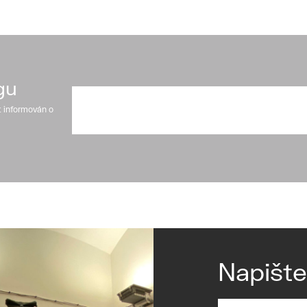
gu
t informován o
Napišt