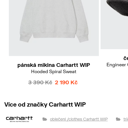
55/
L
č
Engineer
pánská mikina Carhartt WIP
Hooded Spiral Sweat
3 390 Kč
2 190 Kč
Více od značky Carhartt WIP
oblečení /clothes Carhartt WIP
tr