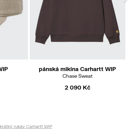
M
L
Do
WIP
pánská mikina Carhartt WIP
Chase Sweat
2 090 Kč
krátký rukáv Carhartt WIP