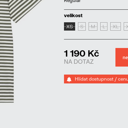
Regular
velikost
XS
S
M
L
XL
1 190 Kč
NA DOTAZ
Hlídat dostupnost / cen