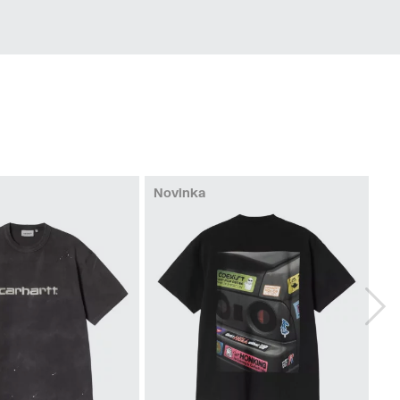
Novinka
No