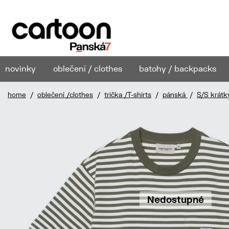
novinky
oblečení / clothes
batohy / backpacks
home
/
oblečení /clothes
/
trička /T-shirts
/
pánská
/
S/S krátk
Nedostupné