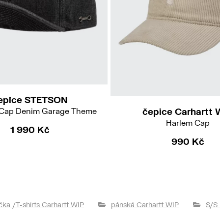
S
57/M
59/L
61/XL
epice STETSON
 Cap Denim Garage Theme
čepice Carhartt 
Harlem Cap
1 990 Kč
990 Kč
ička /T-shirts Carhartt WIP
pánská Carhartt WIP
S/S 