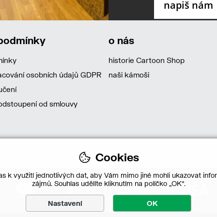
 podmínky
o nás
mínky
historie Cartoon Shop
acování osobních údajů GDPR
naši kámoši
učení
dstoupení od smlouvy
Cookies
s k využití jednotlivých dat, aby Vám mimo jiné mohli ukazovat infor
zájmů. Souhlas udělíte kliknutím na políčko „OK“.
Nastavení
OK