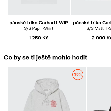
M
L
L
pánské triko Carhartt WIP
pánské triko Car
S/S Pup T-Shirt
S/S Matti T-S
1 250 Kč
2 090 K
Co by se ti ještě mohlo hodit
35%