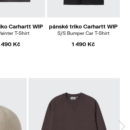
S
M
iko Carhartt WIP
pánské triko Carhartt WIP
pá
ainter T-Shirt
S/S Bumper Car T-Shirt
1 490 Kč
1 490 Kč
No