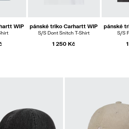
L
hartt WIP
pánské triko Carhartt WIP
pánské tr
hirt
S/S Dont Snitch T-Shirt
S/S P
č
1 250 Kč