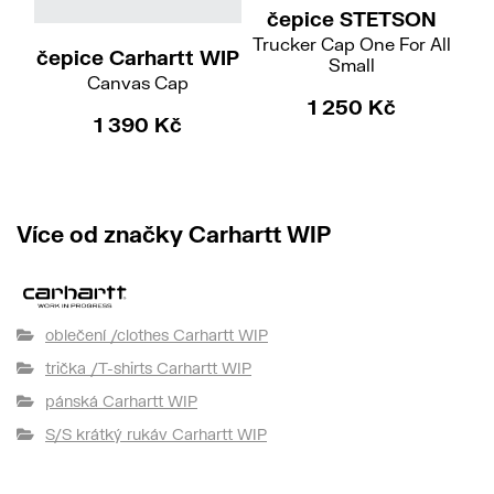
čepice STETSON
Trucker Cap One For All
čepice Carhartt WIP
če
Small
Canvas Cap
1 250 Kč
1 390 Kč
Více od značky Carhartt WIP
oblečení /clothes Carhartt WIP
trička /T-shirts Carhartt WIP
pánská Carhartt WIP
S/S krátký rukáv Carhartt WIP