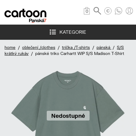
0
KATEGORIE
home
/
oblečení /clothes
/
trička /T-shirts
/
pánská
/
S/S
krátký rukáv
/ pánské triko Carhartt WIP S/S Madison T-Shirt
Nedostupné