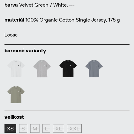
barva
Velvet Green / White, ---
materiál
100% Organic Cotton Single Jersey, 175 g
Loose
barevné varianty
velikost
XS
S
M
L
XL
XXL