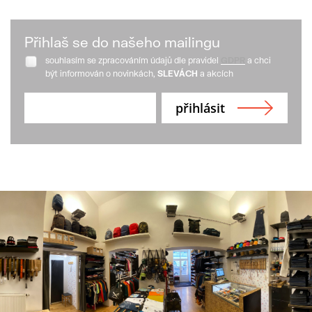
Přihlaš se do našeho mailingu
souhlasím se zpracováním údajů dle pravidel
GDPR
a chci
být informován o novinkách,
SLEVÁCH
a akcích