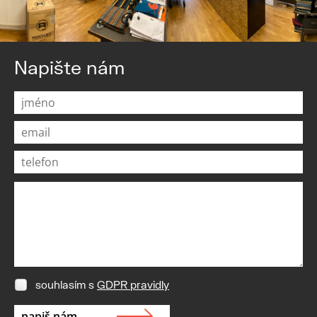
Napište nám
souhlasím s
GDPR pravidly