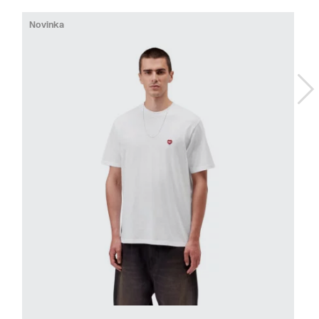
Novinka
M
XXL