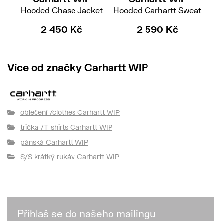
Hooded Chase Jacket
Hooded Carhartt Sweat
Ho
2 450 Kč
2 590 Kč
Více od značky Carhartt WIP
oblečení /clothes Carhartt WIP
trička /T-shirts Carhartt WIP
pánská Carhartt WIP
S/S krátký rukáv Carhartt WIP
Přihlaš se do našeho mailingu