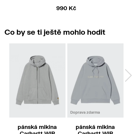
990 Kč
Co by se ti ještě mohlo hodit
M
L
XL
L
Doprava zdarma
pánská mikina
pánská mikina
Carhartt WIP
Carhartt WIP