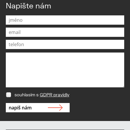
Napište nám
souhlasím s
GDPR pravidly