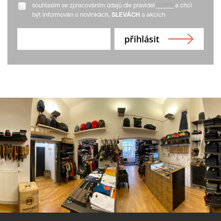
souhlasím se zpracováním údajů dle pravidel
GDPR
a chci
být informován o novinkách,
SLEVÁCH
a akcích