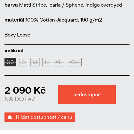
barva
Matti Stripe, Icaria / Sphene, indigo overdyed
materiál
100% Cotton Jacquard, 190 g/m2
Boxy Loose
velikost
XS
S
M
L
XL
XXL
2 090 Kč
NA DOTAZ
Hlídat dostupnost / cenu