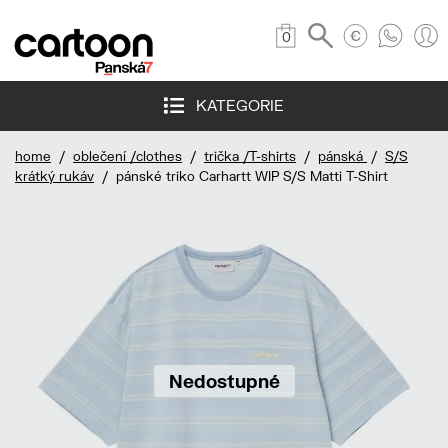
0
KATEGORIE
home
/
oblečení /clothes
/
trička /T-shirts
/
pánská
/
S/S
krátký rukáv
/ pánské triko Carhartt WIP S/S Matti T-Shirt
Nedostupné