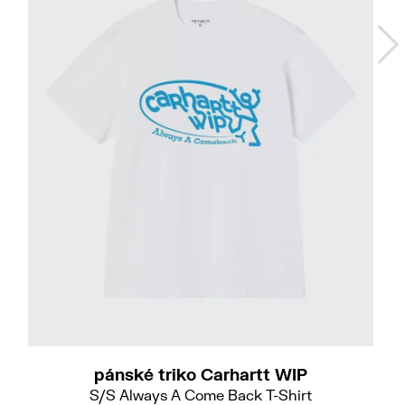
S
M
XL
XXL
pánské triko Carhartt WIP
S/S Always A Come Back T-Shirt