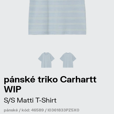
pánské triko Carhartt
WIP
S/S Matti T-Shirt
pánské / kód: 46589 / I0361833PZ5X0