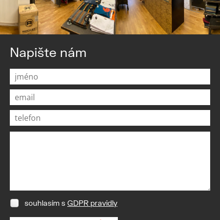
Napište nám
souhlasím s
GDPR pravidly