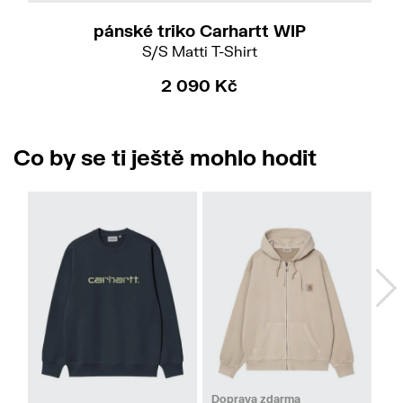
pánské triko Carhartt WIP
S/S Matti T-Shirt
2 090 Kč
Co by se ti ještě mohlo hodit
L
XL
M
Doprava zdarma