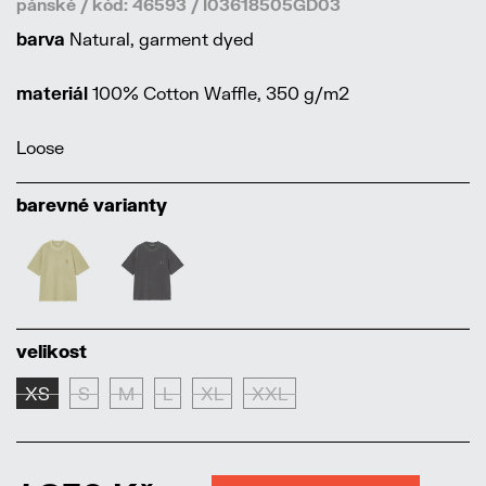
pánské / kód: 46593 / I03618505GD03
barva
Natural, garment dyed
materiál
100% Cotton Waffle, 350 g/m2
Loose
barevné varianty
velikost
XS
S
M
L
XL
XXL