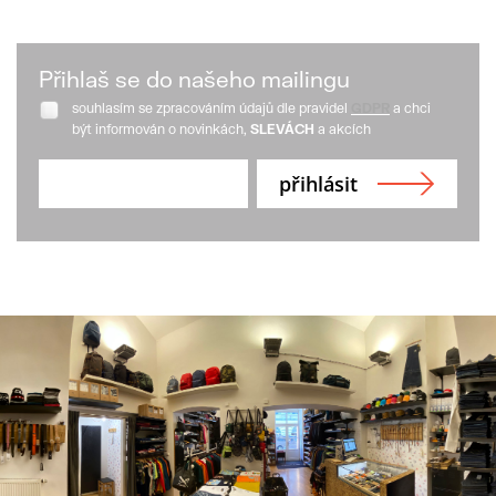
Přihlaš se do našeho mailingu
souhlasím se zpracováním údajů dle pravidel
GDPR
a chci
být informován o novinkách,
SLEVÁCH
a akcích