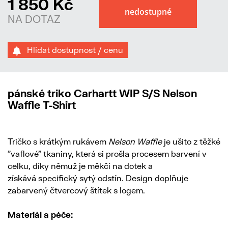
1 850 Kč
NA DOTAZ
Hlídat dostupnost / cenu
pánské triko Carhartt WIP S/S Nelson
Waffle T-Shirt
Tričko s krátkým rukávem
Nelson Waffle
je ušito z těžké
"vaflové" tkaniny, která si prošla procesem barvení v
celku, díky němuž je měkčí na dotek a
získává specifický sytý odstín. Design doplňuje
zabarvený čtvercový štítek s logem.
Materiál a péče: