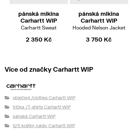
pánská mikina
pánská mikina
č
Carhartt WIP
Carhartt WIP
Carhartt Sweat
Hooded Nelson Jacket
2 350 Kč
3 750 Kč
Více od značky Carhartt WIP
oblečení /clothes Carhartt WIP
trička /T-shirts Carhartt WIP
pánská Carhartt WIP
S/S krátký rukáv Carhartt WIP