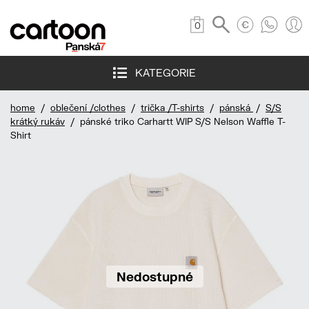
0
KATEGORIE
home
/
oblečení /clothes
/
trička /T-shirts
/
pánská
/
S/S
krátký rukáv
/ pánské triko Carhartt WIP S/S Nelson Waffle T-
Shirt
Nedostupné