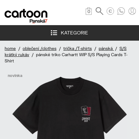
0
KATEGORIE
home
/
oblečení /clothes
/
trička /T-shirts
/
pánská
/
S/S
krátký rukáv
/ pánské triko Carhartt WIP S/S Playing Cards T-
Shirt
novinka