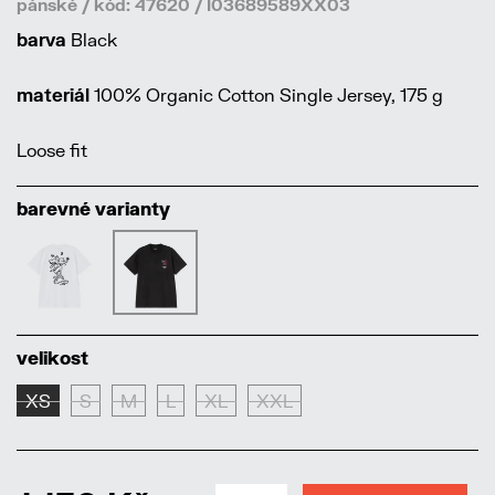
pánské / kód: 47620 / I03689589XX03
barva
Black
materiál
100% Organic Cotton Single Jersey, 175 g
Loose fit
barevné varianty
velikost
XS
S
M
L
XL
XXL