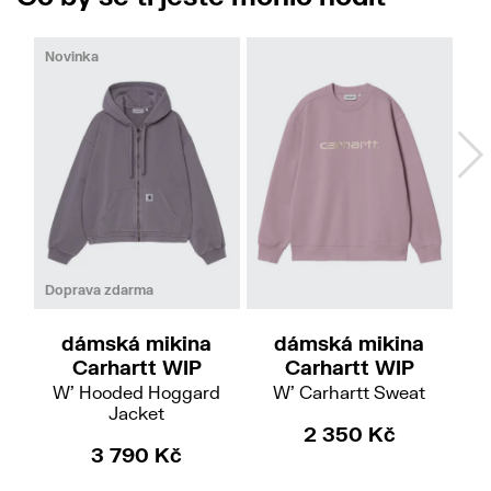
Novinka
No
XS
S
S
Doprava zdarma
dámská mikina
dámská mikina
če
Carhartt WIP
Carhartt WIP
B
W' Hooded Hoggard
W' Carhartt Sweat
Jacket
2 350 Kč
3 790 Kč