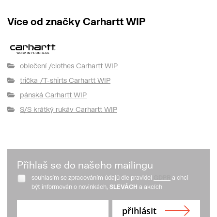
Více od značky Carhartt WIP
oblečení /clothes Carhartt WIP
trička /T-shirts Carhartt WIP
pánská Carhartt WIP
S/S krátký rukáv Carhartt WIP
Přihlaš se do našeho mailingu
souhlasím se zpracováním údajů dle pravidel
GDPR
a chci
být informován o novinkách,
SLEVÁCH
a akcích