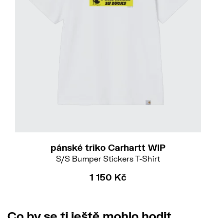
M
L
XL
pánské triko Carhartt WIP
S/S Bumper Stickers T-Shirt
1 150 Kč
Co by se ti ještě mohlo hodit