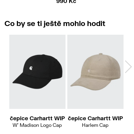
990 Kč
Co by se ti ještě mohlo hodit
No
čepice Carhartt WIP
čepice Carhartt WIP
če
W' Madison Logo Cap
Harlem Cap