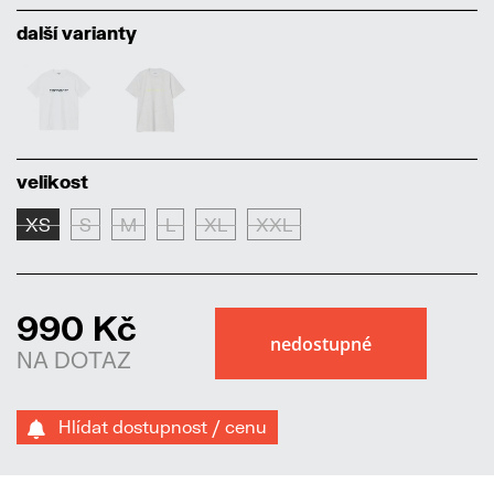
další varianty
velikost
XS
S
M
L
XL
XXL
990 Kč
NA DOTAZ
Hlídat dostupnost / cenu