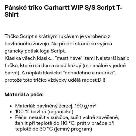
Pánské triko Carhartt WIP S/S Script T-
Shirt
Tričko Script s krátkým rukávem je vyrobeno z
bavlněného žerzeje. Na přední straně se vyjímá
grafický potisk loga Script.
Klasika všech klasik... "must have" item! Nejstarší basic
tričko, které má doma snad každý (minimálně v jedné
barvě). A neplatí klasické "nenadchne a neurazí",
protože toto tričko vždycky udělá radost:D!!!
Materiál a péče:
Materiál: bavlněný žerzej, 190 g/m²
100 % bavlna (organická)
Péče: nesušit v sušičce, sušit volně zavěšené,
žehlit při teplotě do 110 °C, prát v pračce při
teplotě do 30 °C (jemný program)