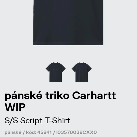
pánské triko Carhartt
WIP
S/S Script T-Shirt
pánské / kód: 45841 / I03570038CXX0