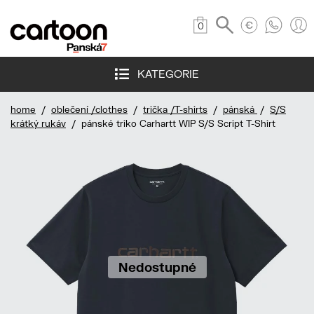
0
KATEGORIE
home
/
oblečení /clothes
/
trička /T-shirts
/
pánská
/
S/S
krátký rukáv
/ pánské triko Carhartt WIP S/S Script T-Shirt
Nedostupné